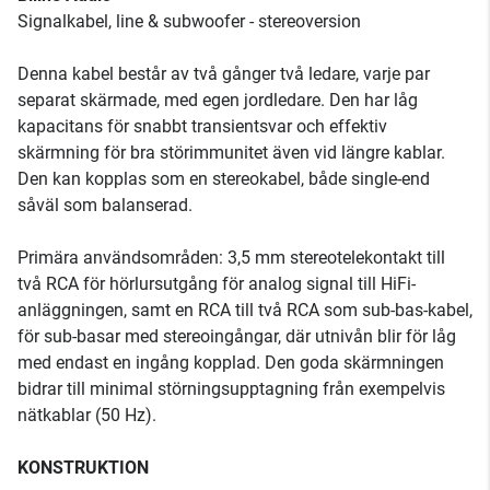
Signalkabel, line & subwoofer - stereoversion
Denna kabel består av två gånger två ledare, varje par
separat skärmade, med egen jordledare. Den har låg
kapacitans för snabbt transientsvar och effektiv
skärmning för bra störimmunitet även vid längre kablar.
Den kan kopplas som en stereokabel, både single-end
såväl som balanserad.
Primära användsområden: 3,5 mm stereotelekontakt till
två RCA för hörlursutgång för analog signal till HiFi-
anläggningen, samt en RCA till två RCA som sub-bas-kabel,
för sub-basar med stereoingångar, där utnivån blir för låg
med endast en ingång kopplad. Den goda skärmningen
bidrar till minimal störningsupptagning från exempelvis
nätkablar (50 Hz).
KONSTRUKTION