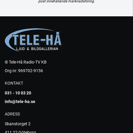
post innehållande marknadsföring.
© Tele-Hå Radio-TV KB
Org nr: 969702-9156
KONTAKT
031 - 10 03 20
info@tele-ha.se
ADRESS
Skanstorget 2
411 22 Göteborg