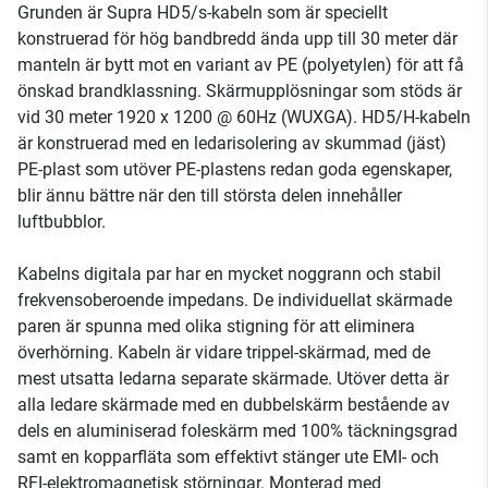
Grunden är Supra HD5/s-kabeln som är speciellt
konstruerad för hög bandbredd ända upp till 30 meter där
manteln är bytt mot en variant av PE (polyetylen) för att få
önskad brandklassning. Skärmupplösningar som stöds är
vid 30 meter 1920 x 1200 @ 60Hz (WUXGA). HD5/H-kabeln
är konstruerad med en ledarisolering av skummad (jäst)
PE-plast som utöver PE-plastens redan goda egenskaper,
blir ännu bättre när den till största delen innehåller
luftbubblor.
Kabelns digitala par har en mycket noggrann och stabil
frekvensoberoende impedans. De individuellat skärmade
paren är spunna med olika stigning för att eliminera
överhörning. Kabeln är vidare trippel-skärmad, med de
mest utsatta ledarna separate skärmade. Utöver detta är
alla ledare skärmade med en dubbelskärm bestående av
dels en aluminiserad foleskärm med 100% täckningsgrad
samt en kopparfläta som effektivt stänger ute EMI- och
RFI-elektromagnetisk störningar. Monterad med