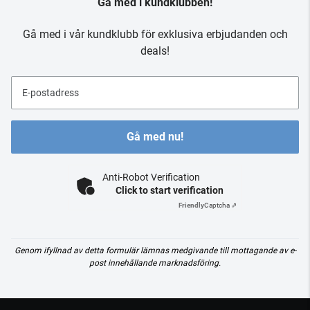
Gå med i kundklubben!
Gå med i vår kundklubb för exklusiva erbjudanden och
deals!
E-postadress
Gå med nu!
Anti-Robot Verification
Click to start verification
Friendly
Captcha ⇗
Genom ifyllnad av detta formulär lämnas medgivande till mottagande av e-
post innehållande marknadsföring.