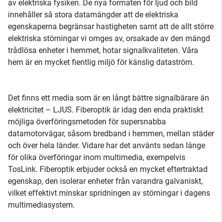
av elektriska fysiken. De nya formaten för ljud och bild
innehåller så stora datamängder att de elektriska
egenskaperna begränsar hastigheten samt att de allt större
elektriska störningar vi omges av, orsakade av den mängd
trådlösa enheter i hemmet, hotar signalkvaliteten. Våra
hem är en mycket fientlig miljö för känslig dataström.
Det finns ett media som är en långt bättre signalbärare än
elektricitet – LJUS. Fiberoptik är idag den enda praktiskt
möjliga överföringsmetoden för supersnabba
datamotorvägar, såsom bredband i hemmen, mellan städer
och över hela länder. Vidare har det använts sedan länge
för olika överföringar inom multimedia, exempelvis
TosLink. Fiberoptik erbjuder också en mycket eftertraktad
egenskap, den isolerar enheter från varandra galvaniskt,
vilket effektivt minskar spridningen av störningar i dagens
multimediasystem.