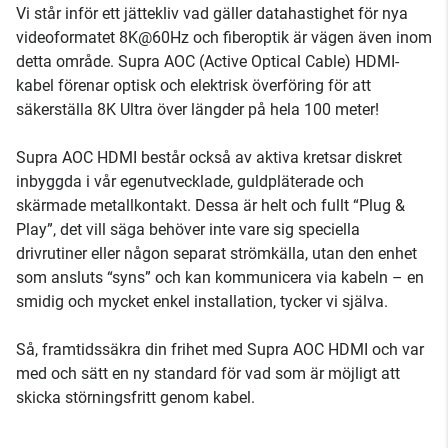
Vi står inför ett jättekliv vad gäller datahastighet för nya
videoformatet 8K@60Hz och fiberoptik är vägen även inom
detta område. Supra AOC (Active Optical Cable) HDMI-
kabel förenar optisk och elektrisk överföring för att
säkerställa 8K Ultra över längder på hela 100 meter!
Supra AOC HDMI består också av aktiva kretsar diskret
inbyggda i vår egenutvecklade, guldpläterade och
skärmade metallkontakt. Dessa är helt och fullt “Plug &
Play”, det vill säga behöver inte vare sig speciella
drivrutiner eller någon separat strömkälla, utan den enhet
som ansluts “syns” och kan kommunicera via kabeln – en
smidig och mycket enkel installation, tycker vi själva.
Så, framtidssäkra din frihet med Supra AOC HDMI och var
med och sätt en ny standard för vad som är möjligt att
skicka störningsfritt genom kabel.