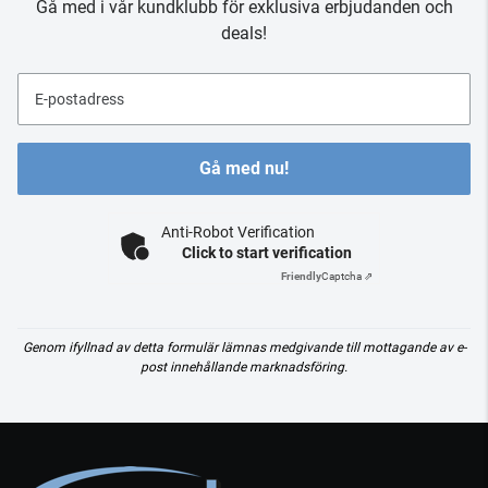
Gå med i vår kundklubb för exklusiva erbjudanden och
deals!
E-postadress
Gå med nu!
Anti-Robot Verification
Click to start verification
Friendly
Captcha ⇗
Genom ifyllnad av detta formulär lämnas medgivande till mottagande av e-
post innehållande marknadsföring.