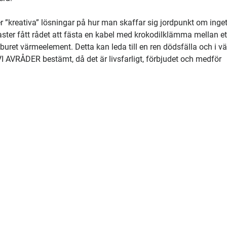
er ”kreativa” lösningar på hur man skaffar sig jordpunkt om inge
aster fått rådet att fästa en kabel med krokodilklämma mellan et
nburet värmeelement. Detta kan leda till en ren dödsfälla och i vä
I AVRÅDER bestämt, då det är livsfarligt, förbjudet och medför