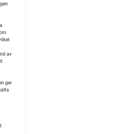
ngen
na
som
ilket
und av
tt
en ger
sätts
t