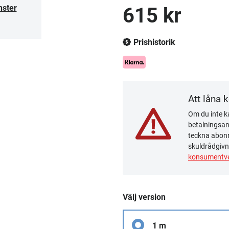
nster
615 kr
Prishistorik
Att låna 
Om du inte ka
betalningsanm
teckna abonn
skuldrådgivn
konsumentve
Välj version
1 m