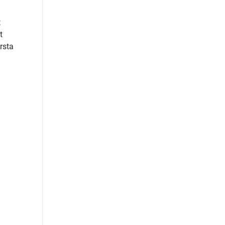
t
t
rsta