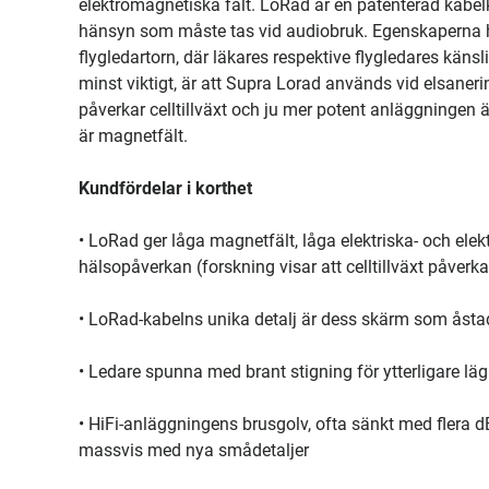
elektromagnetiska fält. LoRad är en patenterad kabe
hänsyn som måste tas vid audiobruk. Egenskaperna ha
flygledartorn, där läkares respektive flygledares känsl
minst viktigt, är att Supra Lorad används vid elsaneri
påverkar celltillväxt och ju mer potent anläggningen 
är magnetfält.
Kundfördelar i korthet
• LoRad ger låga magnetfält, låga elektriska- och elek
hälsopåverkan (forskning visar att celltillväxt påverk
• LoRad-kabelns unika detalj är dess skärm som åst
• Ledare spunna med brant stigning för ytterligare lä
• HiFi-anläggningens brusgolv, ofta sänkt med flera 
massvis med nya smådetaljer