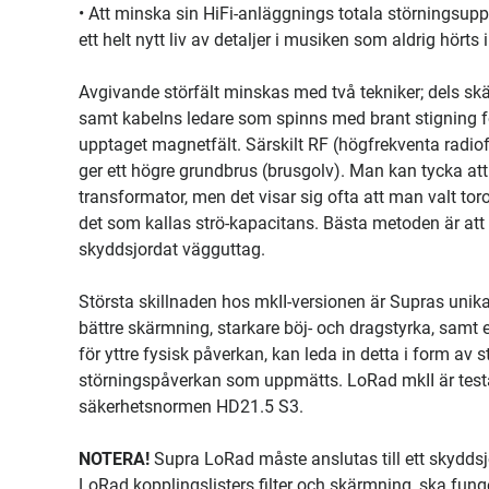
• Att minska sin HiFi-anläggnings totala störningsup
ett helt nytt liv av detaljer i musiken som aldrig hörts 
Avgivande störfält minskas med två tekniker; dels 
samt kabelns ledare som spinns med brant stigning för
upptaget magnetfält. Särskilt RF (högfrekventa radiofr
ger ett högre grundbrus (brusgolv). Man kan tycka att
transformator, men det visar sig ofta att man valt t
det som kallas strö-kapacitans. Bästa metoden är att
skyddsjordat vägguttag.
Största skillnaden hos mkII-versionen är Supras uni
bättre skärmning, starkare böj- och dragstyrka, samt
för yttre fysisk påverkan, kan leda in detta i form av 
störningspåverkan som uppmätts. LoRad mkII är testad
säkerhetsnormen HD21.5 S3.
NOTERA!
Supra LoRad måste anslutas till ett skydds
LoRad kopplingslisters filter och skärmning, ska fung