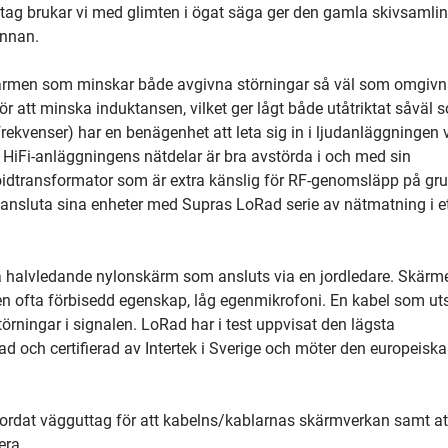
ptag brukar vi med glimten i ögat säga ger den gamla skivsamli
innan.
skärmen som minskar både avgivna störningar så väl som omgiv
 att minska induktansen, vilket ger lågt både utåtriktat såväl 
ekvenser) har en benägenhet att leta sig in i ljudanläggningen v
 HiFi-anläggningens nätdelar är bra avstörda i och med sin
oroidtransformator som är extra känslig för RF-genomsläpp på gr
 ansluta sina enheter med Supras LoRad serie av nätmatning i e
ka halvledande nylonskärm som ansluts via en jordledare. Skärm
 en ofta förbisedd egenskap, låg egenmikrofoni. En kabel som ut
störningar i signalen. LoRad har i test uppvisat den lägsta
 och certifierad av Intertek i Sverige och möter den europeiska
jordat vägguttag för att kabelns/kablarnas skärmverkan samt at
era.