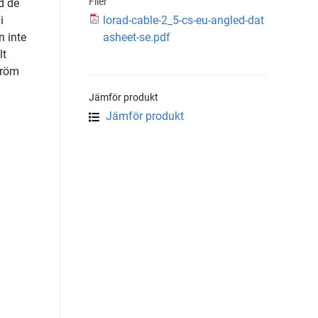
Filer
d de
i
lorad-cable-2_5-cs-eu-angled-dat
n inte
asheet-se.pdf
lt
tröm
Jämför produkt
Jämför produkt
h