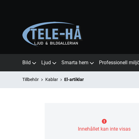
Bild
Ljud
Smarta hem
Professionell milj
Tillbehör
Kablar
El-artiklar
Innehållet kan inte visas