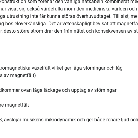
lkonstruktion som förenar den vanliga nätkabeln kombinerat me
r visat sig också värdefulla inom den medicinska världen och 
iga utrustning inte får kunna störas överhuvudtaget. Till sist, me
ng hos elöverkänsliga. Det är vetenskapligt bevisat att magnetfä
är, desto större ström drar den från nätet och konsekvensen av s
tromagnetiska växelfält vilket ger låga störningar och låg
as av magnetfält)
adkommer ovan låga läckage och upptag av störningar
gre magnetfält
dB, avslöjar musikens mikrodynamik och ger både renare ljud oc