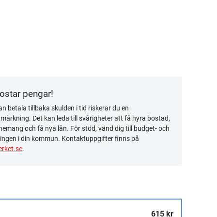
kostar pengar!
n betala tillbaka skulden i tid riskerar du en
ärkning. Det kan leda till svårigheter att få hyra bostad,
emang och få nya lån. För stöd, vänd dig till budget- och
ingen i din kommun. Kontaktuppgifter finns på
rket.se
.
615 kr