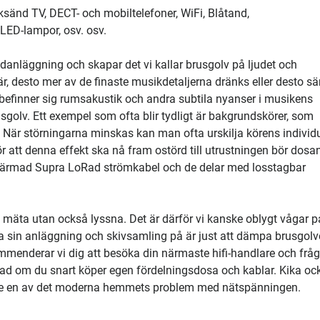
rksänd TV, DECT- och mobiltelefoner, WiFi, Blåtand,
 LED-lampor, osv. osv.
/bildanläggning och skapar det vi kallar brusgolv på ljudet och
, desto mer av de finaste musikdetaljerna dränks eller desto s
 befinner sig rumsakustik och andra subtila nyanser i musikens
sgolv. Ett exempel som ofta blir tydligt är bakgrundskörer, som
. När störningarna minskas kan man ofta urskilja körens individ
ör att denna effekt ska nå fram ostörd till utrustningen bör dosa
 skärmad Supra LoRad strömkabel och de delar med losstagbar
a mäta utan också lyssna. Det är därför vi kanske oblygt vågar p
a sin anläggning och skivsamling på är just att dämpa brusgolv
kommenderar vi dig att besöka din närmaste hifi-handlare och frå
rvånad om du snart köper egen fördelningsdosa och kablar. Kika o
igare en av det moderna hemmets problem med nätspänningen.