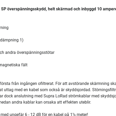
, SP överspänningsskydd, helt skärmad och inbyggd 10 amper
rning
usdämpning 1)
och andra överspänningsstötar
magnetiska fält
första från ingången ofiltrerat. För att avstörande skärmning sk
at uttag med en kabel som också är skyddsjordad. Störningsfiltr
ar dock anslutning med Supra LoRad strömkablar med skyddsjo
edan andra kablar kan orsaka att effekten uteblir.
 med ungefär 6 - 12 dB för en kabel på 1½ meter!