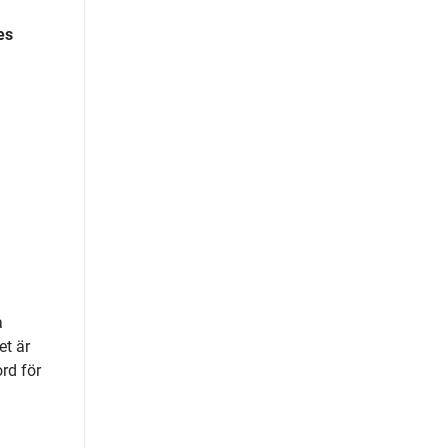
es
a
et är
rd för