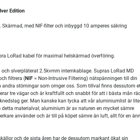
ver Edition
 Skärmad, med NIF-filter och inbyggd 10 amperes säkring
pra LoRad kabel för maximal helskärmad överföring.
i och slverpläterat 2.5kvmm internkablage. Supras LoRad MD
h filtrera (
NIF
= Non-Intrusive Filtering) nätspänningen till din
och andra störningar som omger oss. Som tillval finns dessutom e
ar tre vägar och är kraftfullt och snabbt för att i bästa mån rä
nedslag ger. Man kanske kan tycka att vår aluminiumlist är lite
m detta materialval; aluminium är av naturen en mycket sämre
rkare använder och är till på köpet sämre än luft, allt för en än
skällor och de sista åren har de dessutom markant ökat sin