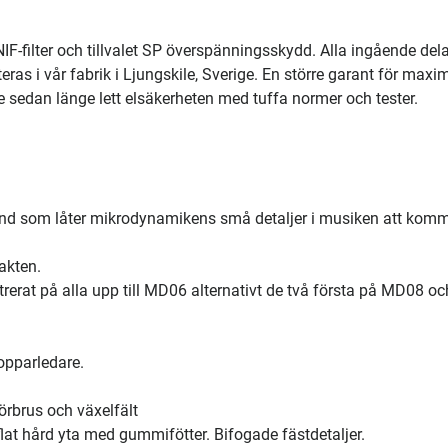
NIF-filter och tillvalet SP överspänningsskydd. Alla ingående dela
ras i vår fabrik i Ljungskile, Sverige. En större garant för maxi
ge sedan länge lett elsäkerheten med tuffa normer och tester.
grund som låter mikrodynamikens små detaljer i musiken att kom
akten.
iltrerat på alla upp till MD06 alternativt de två första på MD08 oc
kopparledare.
örbrus och växelfält
flat hård yta med gummifötter. Bifogade fästdetaljer.