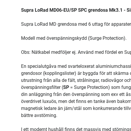
Supra LoRad MD06-EU/SP SPC grendosa Mk3.1 - Sil
Supra LoRad MD grendosa med 6 uttag för apparater.
Modell med överspänningskydd (Surge Protection).
Obs: Nätkabel medföljer ej. Använd med fördel en Su
En specialutgåva med svarteloxerat aluminiumchass
grendosor (kopplingslister) är byggda för att skärma oc
utrustning från alla de fält, strålningar, radiovågor 
överspänningsfilter (
SP
= Surge Protection) som funger
din anläggning från den överspänning som exv ett åsk
överdrivet luxuös, men det finns en tanke även bako
magnetisk ledare än järn/stål som konkurrerande tillve
bättre avstörning.
I ett modernt hushåll finns det massvis med störning