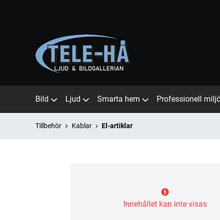
Bild
Ljud
Smarta hem
Professionell milj
Tillbehör
Kablar
El-artiklar
Innehållet kan inte visas