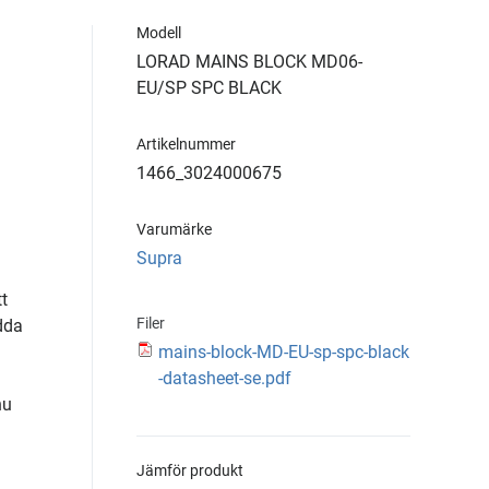
Modell
LORAD MAINS BLOCK MD06-
EU/SP SPC BLACK
Artikelnummer
1466_3024000675
Varumärke
Supra
tt
Filer
dda
mains-block-MD-EU-sp-spc-black
-datasheet-se.pdf
nu
Jämför produkt