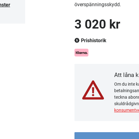
överspänningsskydd.
nster
3 020 kr
Prishistorik
Att låna 
Om du inte ka
betalningsanm
teckna abonn
skuldrådgivn
konsumentve