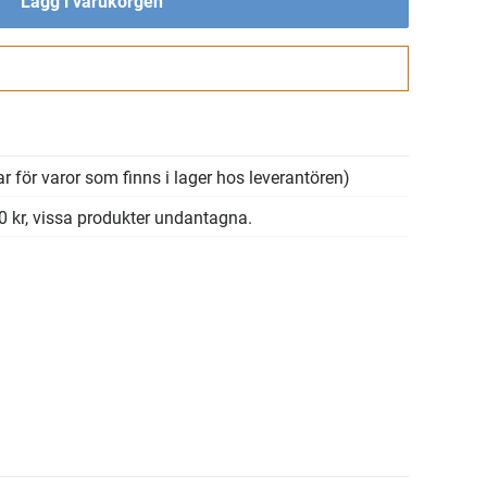
Lägg i varukorgen
Gå till kassan
r för varor som finns i lager hos leverantören)
00 kr, vissa produkter undantagna.