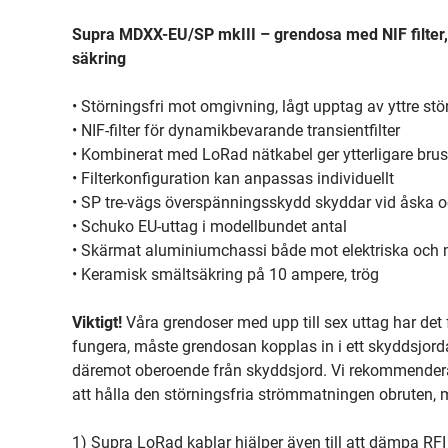
Supra MDXX-EU/SP mkIII – grendosa med NIF filter
säkring
• Störningsfri mot omgivning, lågt upptag av yttre stö
• NIF-filter för dynamikbevarande transientfilter
• Kombinerat med LoRad nätkabel ger ytterligare br
• Filterkonfiguration kan anpassas individuellt
• SP tre-vägs överspänningsskydd skyddar vid åska 
• Schuko EU-uttag i modellbundet antal
• Skärmat aluminiumchassi både mot elektriska och 
• Keramisk smältsäkring på 10 ampere, trög
Viktigt!
Våra grendoser med upp till sex uttag har det 
fungera, måste grendosan kopplas in i ett skyddsjord
däremot oberoende från skyddsjord. Vi rekommender
att hålla den störningsfria strömmatningen obruten, m
1) Supra LoRad kablar hjälper även till att dämpa RFI