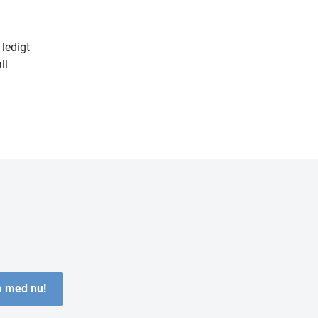
 ledigt
ll
 med nu!