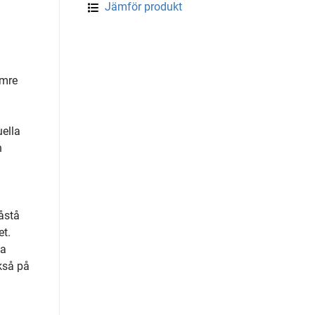
Jämför produkt
ämre
uella
n
åstå
et.
ga
ckså på