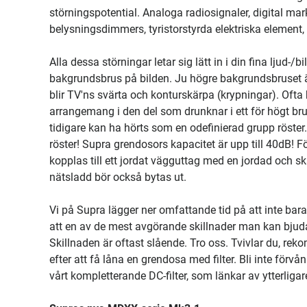
störningspotential. Analoga radiosignaler, digital ma
belysningsdimmers, tyristorstyrda elektriska element,
Alla dessa störningar letar sig lätt in i din fina ljud-
bakgrundsbrus på bilden. Ju högre bakgrundsbruset är
blir TV'ns svärta och konturskärpa (krypningar). Ofta
arrangemang i den del som drunknar i ett för högt bru
tidigare kan ha hörts som en odefinierad grupp röster
röster! Supra grendosors kapacitet är upp till 40dB! F
kopplas till ett jordat vägguttag med en jordad och
nätsladd bör också bytas ut.
Vi på Supra lägger ner omfattande tid på att inte bar
att en av de mest avgörande skillnader man kan bjud
Skillnaden är oftast slående. Tro oss. Tvivlar du, re
efter att få låna en grendosa med filter. Bli inte fö
vårt kompletterande DC-filter, som länkar av ytterl