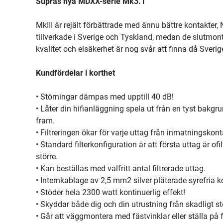
Supras nya MDXX-serie Mk3.1
MkIII är rejält förbättrade med ännu bättre kontakter, 
tillverkade i Sverige och Tyskland, medan de slutmonte
kvalitet och elsäkerhet är nog svår att finna då Sveri
Kundfördelar i korthet
• Störningar dämpas med upptill 40 dB!
• Låter din hifianläggning spela ut från en tyst bak
fram.
• Filtreringen ökar för varje uttag från inmatningskont
• Standard filterkonfiguration är att första uttag är of
större.
• Kan beställas med valfritt antal filtrerade uttag.
• Internkablage av 2,5 mm2 silver pläterade syrefria 
• Stöder hela 2300 watt kontinuerlig effekt!
• Skyddar både dig och din utrustning från skadligt st
• Går att väggmontera med fästvinklar eller ställa på 