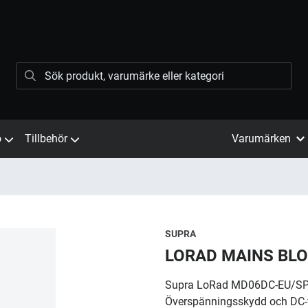
ö
Tillbehör
Varumärken
SUPRA
LORAD MAINS BLO
Supra LoRad MD06DC-EU/SP M
Överspänningsskydd och DC-fi