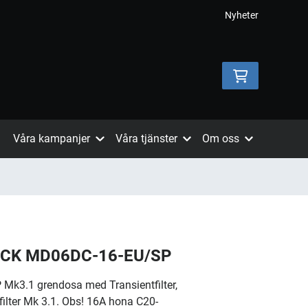
Nyheter
Våra kampanjer
Våra tjänster
Om oss
CK MD06DC-16-EU/SP
k3.1 grendosa med Transientfilter,
lter Mk 3.1. Obs! 16A hona C20-