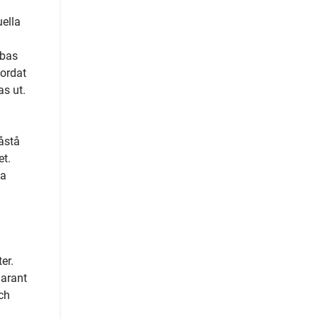
uella
 bas
jordat
s ut.
åstå
et.
ga
er.
garant
ch