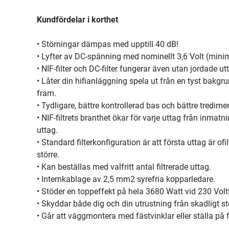
Kundfördelar i korthet
• Störningar dämpas med upptill 40 dB!
• Lyfter av DC-spänning med nominellt 3,6 Volt (minimu
• NIF-filter och DC-filter fungerar även utan jordade u
• Låter din hifianläggning spela ut från en tyst bak
fram.
• Tydligare, bättre kontrollerad bas och bättre tredime
• NIF-filtrets branthet ökar för varje uttag från inmat
uttag.
• Standard filterkonfiguration är att första uttag är of
större.
• Kan beställas med valfritt antal filtrerade uttag.
• Internkablage av 2,5 mm2 syrefria kopparledare.
• Stöder en toppeffekt på hela 3680 Watt vid 230 Volt
• Skyddar både dig och din utrustning från skadligt s
• Går att väggmontera med fästvinklar eller ställa på 