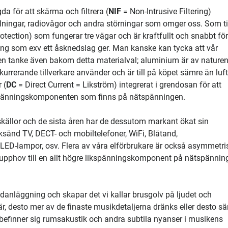
a för att skärma och filtrera (
NIF
= Non-Intrusive Filtering)
trålningar, radiovågor och andra störningar som omger oss. Som ti
tection) som fungerar tre vägar och är kraftfullt och snabbt för 
ng som exv ett åsknedslag ger. Man kanske kan tycka att vår
s en tanke även bakom detta materialval; aluminium är av nature
rerande tillverkare använder och är till på köpet sämre än luft,
 (
DC
= Direct Current = Likström) integrerat i grendosan för att
spänningskomponenten som finns på nätspänningen.
skällor och de sista åren har de dessutom markant ökat sin
rksänd TV, DECT- och mobiltelefoner, WiFi, Blåtand,
 LED-lampor, osv. Flera av våra elförbrukare är också asymmetri
r upphov till en allt högre likspänningskomponent på nätspännin
/bildanläggning och skapar det vi kallar brusgolv på ljudet och
, desto mer av de finaste musikdetaljerna dränks eller desto s
 befinner sig rumsakustik och andra subtila nyanser i musikens