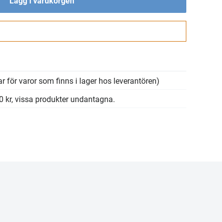
Lägg i varukorgen
Gå till kassan
r för varor som finns i lager hos leverantören)
00 kr, vissa produkter undantagna.