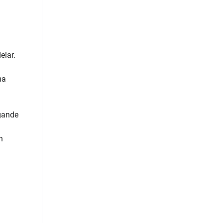
elar.
ma
ggande
h