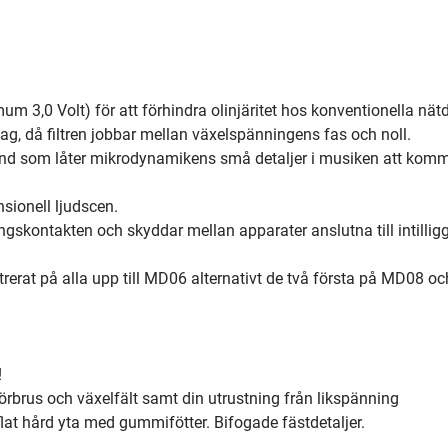
m 3,0 Volt) för att förhindra olinjäritet hos konventionella nätd
ttag, då filtren jobbar mellan växelspänningens fas och noll.
grund som låter mikrodynamikens små detaljer i musiken att kom
nsionell ljudscen.
ningskontakten och skyddar mellan apparater anslutna till intilli
iltrerat på alla upp till MD06 alternativt de två första på MD08 oc
!
törbrus och växelfält samt din utrustning från likspänning
flat hård yta med gummifötter. Bifogade fästdetaljer.