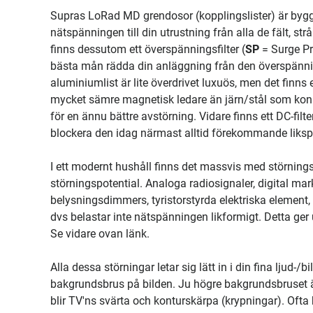
Supras LoRad MD grendosor (kopplingslister) är byggd
nätspänningen till din utrustning från alla de fält, s
finns dessutom ett överspänningsfilter (
SP
= Surge Pro
bästa mån rädda din anläggning från den överspänni
aluminiumlist är lite överdrivet luxuös, men det finn
mycket sämre magnetisk ledare än järn/stål som konkur
för en ännu bättre avstörning. Vidare finns ett DC-filter
blockera den idag närmast alltid förekommande lik
I ett modernt hushåll finns det massvis med störning
störningspotential. Analoga radiosignaler, digital ma
belysningsdimmers, tyristorstyrda elektriska element,
dvs belastar inte nätspänningen likformigt. Detta ge
Se vidare ovan länk.
Alla dessa störningar letar sig lätt in i din fina ljud-
bakgrundsbrus på bilden. Ju högre bakgrundsbruset är
blir TV'ns svärta och konturskärpa (krypningar). Ofta