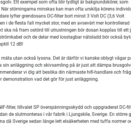
sgolv. Ett exempel som ofta blir tydligt är bakgrundskörer, som
. När störningarna minskas kan man ofta urskilja körens individ
dare lyfter grendosans DC-filter bort minst 3 Volt DC (3,6 Volt
en i de flesta fall mycket stor, med en avsevärt mer kontrollerad
t ska nå fram ostörd till utrustningen bör dosan kopplas till ett 
römkabel och de delar med losstagbar nätsladd bör också byta
pptill 12 dB!
a mäta utan också lyssna. Det är därför vi kanske oblygt vågar p
a sin anläggning och skivsamling på är just att dämpa brusgolv
kommenderar vi dig att besöka din närmaste hifi-handlare och frå
ör demonstration vad det gör för just anläggning.
NIF-filter, tillvalet SP överspänningsskydd och uppgraderat DC-filt
dan de slutmonteras i vår fabrik i Ljungskile, Sverige. En större 
inna då Sverige sedan länge lett elsäkerheten med tuffa normer o