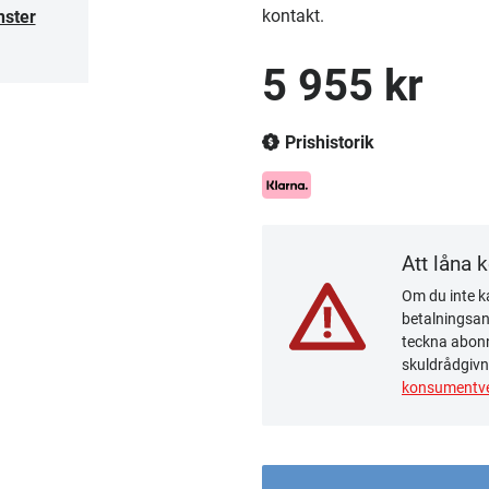
kontakt.
nster
5 955 kr
Prishistorik
Att låna 
Om du inte ka
betalningsanm
teckna abonn
skuldrådgivn
konsumentve