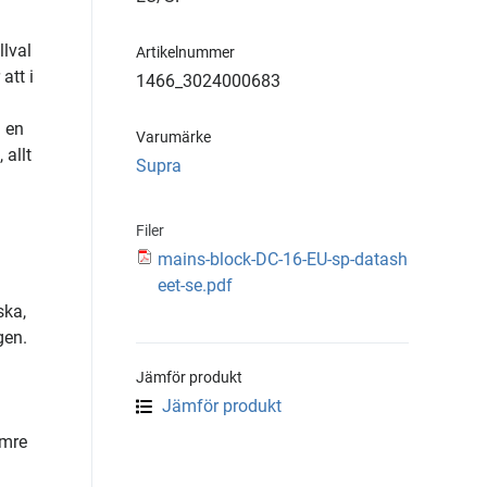
llval
Artikelnummer
att i
1466_3024000683
n en
Varumärke
 allt
Supra
Filer
mains-block-DC-16-EU-sp-datash
eet-se.pdf
ska,
gen.
Jämför produkt
Jämför produkt
ämre