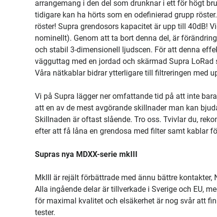
arrangemang i den del som drunknar i ett för högt bru
tidigare kan ha hörts som en odefinierad grupp röster
röster! Supra grendosors kapacitet är upp till 40dB! Vi
nominellt). Genom att ta bort denna del, är förändring
och stabil 3-dimensionell ljudscen. För att denna effek
vägguttag med en jordad och skärmad Supra LoRad st
Våra nätkablar bidrar ytterligare till filtreringen med u
Vi på Supra lägger ner omfattande tid på att inte bar
att en av de mest avgörande skillnader man kan bjud
Skillnaden är oftast slående. Tro oss. Tvivlar du, re
efter att få låna en grendosa med filter samt kablar f
Supras nya MDXX-serie mkIII
MkIII är rejält förbättrade med ännu bättre kontakter, 
Alla ingående delar är tillverkade i Sverige och EU, me
för maximal kvalitet och elsäkerhet är nog svår att f
tester.