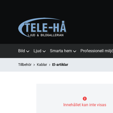
Bild
Ljud
Smarta hem
Professionell milj
Tillbehör
Kablar
El-artiklar
Innehållet kan inte visas