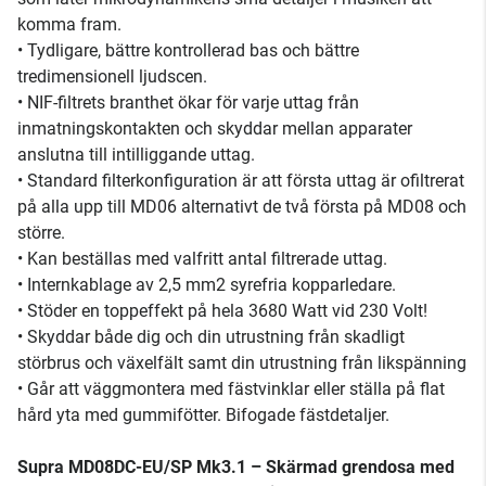
komma fram.
• Tydligare, bättre kontrollerad bas och bättre
tredimensionell ljudscen.
• NIF-filtrets branthet ökar för varje uttag från
inmatningskontakten och skyddar mellan apparater
anslutna till intilliggande uttag.
• Standard filterkonfiguration är att första uttag är ofiltrerat
på alla upp till MD06 alternativt de två första på MD08 och
större.
• Kan beställas med valfritt antal filtrerade uttag.
• Internkablage av 2,5 mm2 syrefria kopparledare.
• Stöder en toppeffekt på hela 3680 Watt vid 230 Volt!
• Skyddar både dig och din utrustning från skadligt
störbrus och växelfält samt din utrustning från likspänning
• Går att väggmontera med fästvinklar eller ställa på flat
hård yta med gummifötter. Bifogade fästdetaljer.
Supra MD08DC-EU/SP Mk3.1 – Skärmad grendosa med