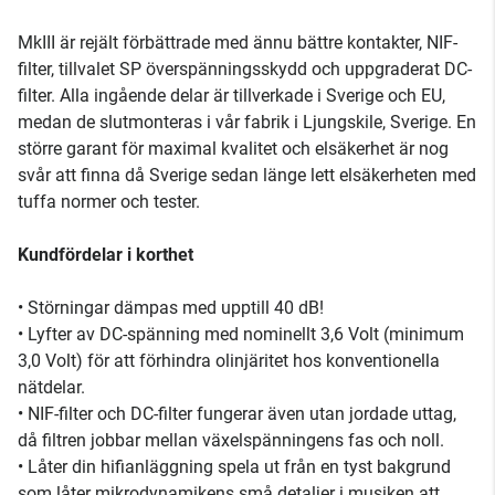
MkIII är rejält förbättrade med ännu bättre kontakter, NIF-
filter, tillvalet SP överspänningsskydd och uppgraderat DC-
filter. Alla ingående delar är tillverkade i Sverige och EU,
medan de slutmonteras i vår fabrik i Ljungskile, Sverige. En
större garant för maximal kvalitet och elsäkerhet är nog
svår att finna då Sverige sedan länge lett elsäkerheten med
tuffa normer och tester.
Kundfördelar i korthet
• Störningar dämpas med upptill 40 dB!
• Lyfter av DC-spänning med nominellt 3,6 Volt (minimum
3,0 Volt) för att förhindra olinjäritet hos konventionella
nätdelar.
• NIF-filter och DC-filter fungerar även utan jordade uttag,
då filtren jobbar mellan växelspänningens fas och noll.
• Låter din hifianläggning spela ut från en tyst bakgrund
som låter mikrodynamikens små detaljer i musiken att