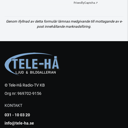
Friendly
Captcha ⇗
Genom ifyllnad av detta formulär lämnas medgivande till mottagande av e-
post innehållande marknadsföring.
© Tele-Hå Radio-TV KB
Org nr: 969702-9156
KONTAKT
031 - 10 03 20
info@tele-ha.se