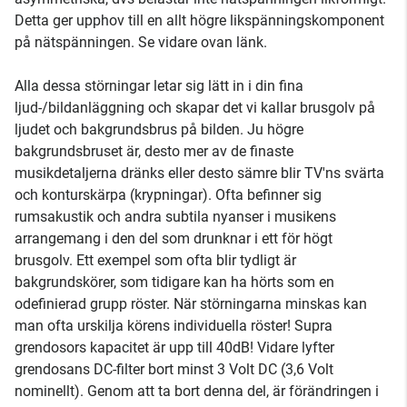
Detta ger upphov till en allt högre likspänningskomponent
på nätspänningen. Se vidare ovan länk.
Alla dessa störningar letar sig lätt in i din fina
ljud-/bildanläggning och skapar det vi kallar brusgolv på
ljudet och bakgrundsbrus på bilden. Ju högre
bakgrundsbruset är, desto mer av de finaste
musikdetaljerna dränks eller desto sämre blir TV'ns svärta
och konturskärpa (krypningar). Ofta befinner sig
rumsakustik och andra subtila nyanser i musikens
arrangemang i den del som drunknar i ett för högt
brusgolv. Ett exempel som ofta blir tydligt är
bakgrundskörer, som tidigare kan ha hörts som en
odefinierad grupp röster. När störningarna minskas kan
man ofta urskilja körens individuella röster! Supra
grendosors kapacitet är upp till 40dB! Vidare lyfter
grendosans DC-filter bort minst 3 Volt DC (3,6 Volt
nominellt). Genom att ta bort denna del, är förändringen i