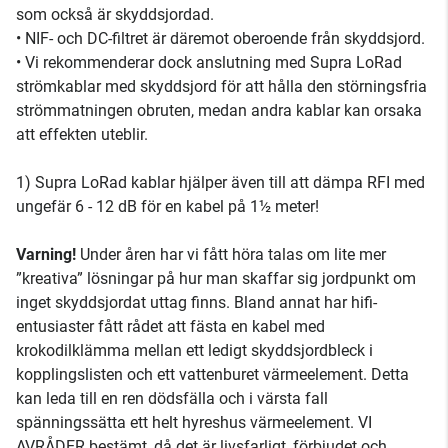
som också är skyddsjordad.
• NIF- och DC-filtret är däremot oberoende från skyddsjord.
• Vi rekommenderar dock anslutning med Supra LoRad
strömkablar med skyddsjord för att hålla den störningsfria
strömmatningen obruten, medan andra kablar kan orsaka
att effekten uteblir.
1) Supra LoRad kablar hjälper även till att dämpa RFI med
ungefär 6 - 12 dB för en kabel på 1½ meter!
Varning!
Under åren har vi fått höra talas om lite mer
”kreativa” lösningar på hur man skaffar sig jordpunkt om
inget skyddsjordat uttag finns. Bland annat har hifi-
entusiaster fått rådet att fästa en kabel med
krokodilklämma mellan ett ledigt skyddsjordbleck i
kopplingslisten och ett vattenburet värmeelement. Detta
kan leda till en ren dödsfälla och i värsta fall
spänningssätta ett helt hyreshus värmeelement. VI
AVRÅDER bestämt, då det är livsfarligt, förbjudet och