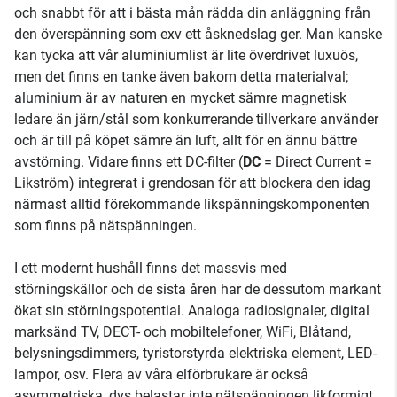
och snabbt för att i bästa mån rädda din anläggning från
den överspänning som exv ett åsknedslag ger. Man kanske
kan tycka att vår aluminiumlist är lite överdrivet luxuös,
men det finns en tanke även bakom detta materialval;
aluminium är av naturen en mycket sämre magnetisk
ledare än järn/stål som konkurrerande tillverkare använder
och är till på köpet sämre än luft, allt för en ännu bättre
avstörning. Vidare finns ett DC-filter (
DC
= Direct Current =
Likström) integrerat i grendosan för att blockera den idag
närmast alltid förekommande likspänningskomponenten
som finns på nätspänningen.
I ett modernt hushåll finns det massvis med
störningskällor och de sista åren har de dessutom markant
ökat sin störningspotential. Analoga radiosignaler, digital
marksänd TV, DECT- och mobiltelefoner, WiFi, Blåtand,
belysningsdimmers, tyristorstyrda elektriska element, LED-
lampor, osv. Flera av våra elförbrukare är också
asymmetriska, dvs belastar inte nätspänningen likformigt.