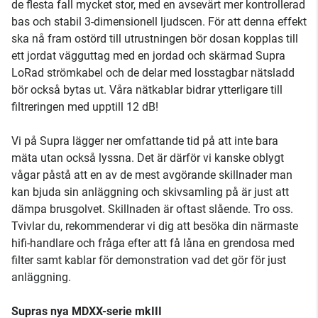
de flesta fall mycket stor, med en avsevärt mer kontrollerad
bas och stabil 3-dimensionell ljudscen. För att denna effekt
ska nå fram ostörd till utrustningen bör dosan kopplas till
ett jordat vägguttag med en jordad och skärmad Supra
LoRad strömkabel och de delar med losstagbar nätsladd
bör också bytas ut. Våra nätkablar bidrar ytterligare till
filtreringen med upptill 12 dB!
Vi på Supra lägger ner omfattande tid på att inte bara
mäta utan också lyssna. Det är därför vi kanske oblygt
vågar påstå att en av de mest avgörande skillnader man
kan bjuda sin anläggning och skivsamling på är just att
dämpa brusgolvet. Skillnaden är oftast slående. Tro oss.
Tvivlar du, rekommenderar vi dig att besöka din närmaste
hifi-handlare och fråga efter att få låna en grendosa med
filter samt kablar för demonstration vad det gör för just
anläggning.
Supras nya MDXX-serie mkIII