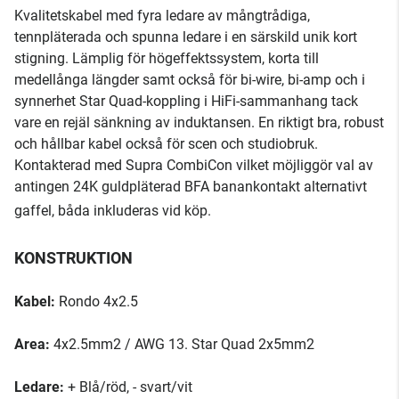
Kvalitetskabel med fyra ledare av mångtrådiga,
tennpläterada och spunna ledare i en särskild unik kort
stigning. Lämplig för högeffektssystem, korta till
medellånga längder samt också för bi-wire, bi-amp och i
synnerhet Star Quad-koppling i HiFi-sammanhang tack
vare en rejäl sänkning av induktansen. En riktigt bra, robust
och hållbar kabel också för scen och studiobruk.
Kontakterad med Supra CombiCon vilket möjliggör val av
antingen 24K guldpläterad BFA banankontakt alternativt
gaffel, båda inkluderas vid köp.
KONSTRUKTION
Kabel:
Rondo 4x2.5
Area:
4x2.5mm2 / AWG 13. Star Quad 2x5mm2
Ledare:
+ Blå/röd, - svart/vit