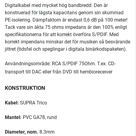
Digitalkabel med mycket hög bandbredd. Den är
konstruerad för lägsta kapacitans genom sin skummad
PE-isolering. Dämpfaktorn är endast 0,6 dB på 100 meter!
Tack vare sin äkta 75 ohms impedans är den 100% enligt
specifikationerna för att korrekt överföra S/PDIF. Med
korrekt impendans minskar det för musiken så besvärande
jittret (tidsfel och speglingar i digitala binärkodspaketen).
Användningsområde: RCA S/PDIF 75Ohm. T.ex. CD-
transport till DAC eller från DVD till hembioreceiver
KONSTRUKTION
Kabel:
SUPRA Trico
Mantel:
PVC GA78, rund
Diameter, nom.
8.3mm