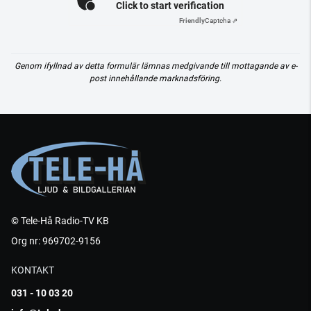
Click to start verification
Friendly
Captcha ⇗
Genom ifyllnad av detta formulär lämnas medgivande till mottagande av e-
post innehållande marknadsföring.
© Tele-Hå Radio-TV KB
Org nr: 969702-9156
KONTAKT
031 - 10 03 20