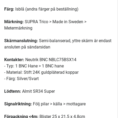
Färg:
Isblå (andra färger på beställning)
Märkning:
SUPRA Trico > Made in Sweden >
Metermärkning
Skärmanslutning:
Semi-balanserad, yttre skärm är endast
ansluten på sändarsidan
Kontakter:
Neutrik BNC NBLC75BSX14
- Typ: 1 BNC Hane > 1 BNC hane
- Material: Stift 24K guldpläterad koppar
- Färg: Silver/Svart
Lödtenn:
Almit SR34 Super
Signalriktning:
Följ pilar > källa > mottagare
Förpackning <4m:
Blister 25 x 21.5 x 4.8cm