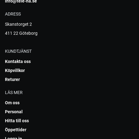
info@tele-ha.se
ADRESS
Skanstorget 2
411 22 Göteborg
KUNDTJÄNST
Kontakta oss
Köpvillkor
Returer
LÄS MER
Om oss
Personal
Hitta till oss
Öppettider
Logga in