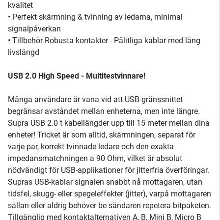
kvalitet
• Perfekt skärmning & tvinning av ledarna, minimal
signalpåverkan
• Tillbehör Robusta kontakter - Pålitliga kablar med lång
livslängd
USB 2.0 High Speed - Multitestvinnare!
Många användare är vana vid att USB-gränssnittet
begränsar avståndet mellan enheterna, men inte längre.
Supra USB 2.0 t kabellängder upp till 15 meter mellan dina
enheter! Tricket är som alltid, skärmningen, separat för
varje par, korrekt tvinnade ledare och den exakta
impedansmatchningen a 90 Ohm, vilket är absolut
nödvändigt för USB-applikationer för jitterfria överföringar.
Supras USB-kablar signalen snabbt nå mottagaren, utan
tidsfel, skugg- eller spegeleffekter (jitter), varpå mottagaren
sällan eller aldrig behöver be sändaren repetera bitpaketen.
Tillgänglig med kontaktalternativen A, B, Mini B, Micro B