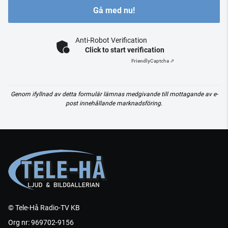
Gå med nu!
Anti-Robot Verification
Click to start verification
Friendly
Captcha ⇗
Genom ifyllnad av detta formulär lämnas medgivande till mottagande av e-
post innehållande marknadsföring.
© Tele-Hå Radio-TV KB
Org nr: 969702-9156