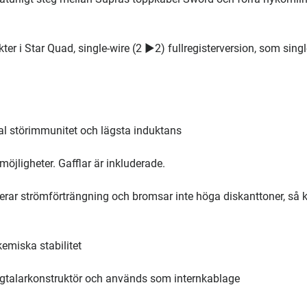
 i Star Quad, single-wire (2 ►2) fullregisterversion, som single
al störimmunitet och lägsta induktans
jligheter. Gafflar är inkluderade.
merar strömförträngning och bromsar inte höga diskanttoner, så 
emiska stabilitet
gtalarkonstruktör och används som internkablage