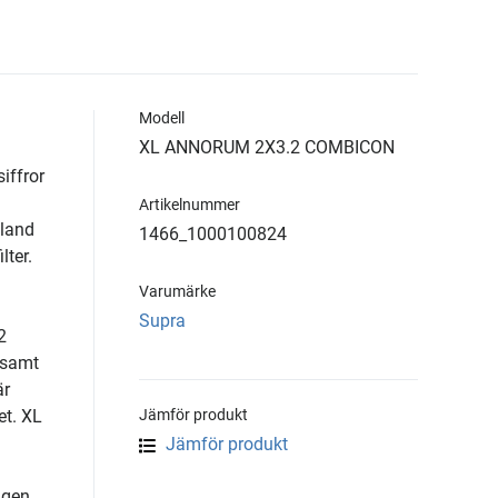
Modell
XL ANNORUM 2X3.2 COMBICON
iffror
.
Artikelnummer
bland
1466_1000100824
lter.
Varumärke
Supra
2
 samt
är
et. XL
Jämför produkt
Jämför produkt
ngen