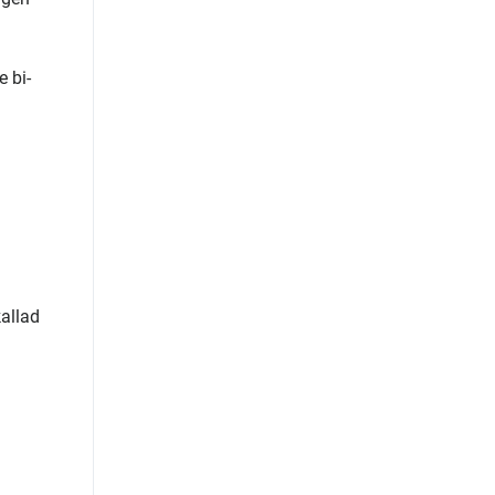
 bi-
kallad