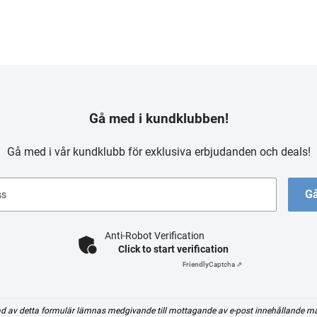
Gå med i kundklubben!
Gå med i vår kundklubb för exklusiva erbjudanden och deals!
Gå
ss
Anti-Robot Verification
Click to start verification
Friendly
Captcha ⇗
d av detta formulär lämnas medgivande till mottagande av e-post innehållande m