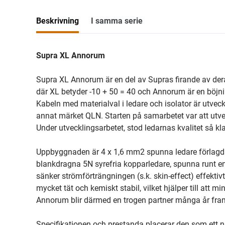
Beskrivning
I samma serie
Supra XL Annorum
Supra XL Annorum är en del av Supras firande av der
där XL betyder -10 + 50 = 40 och Annorum är en böjning
Kabeln med materialval i ledare och isolator är utve
annat märket QLN. Starten på samarbetet var att utve
Under utvecklingsarbetet, stod ledarnas kvalitet så kl
Uppbyggnaden är 4 x 1,6 mm2 spunna ledare förlagda i 
blankdragna 5N syrefria kopparledare, spunna runt e
sänker strömförträngningen (s.k. skin-effect) effektivt
mycket tät och kemiskt stabil, vilket hjälper till att 
Annorum blir därmed en trogen partner många år fra
Specifikationen och prestanda placerar den som ett 