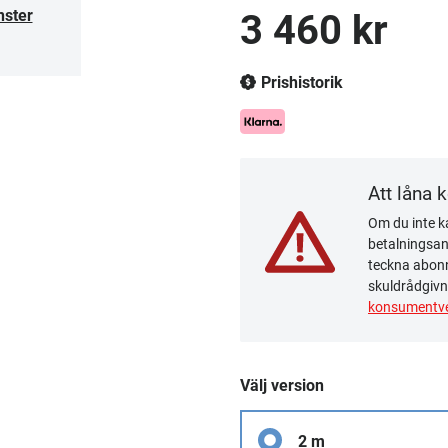
nster
3 460 kr
Prishistorik
Att låna 
Om du inte ka
betalningsanm
teckna abonn
skuldrådgivn
konsumentve
Välj version
2 m