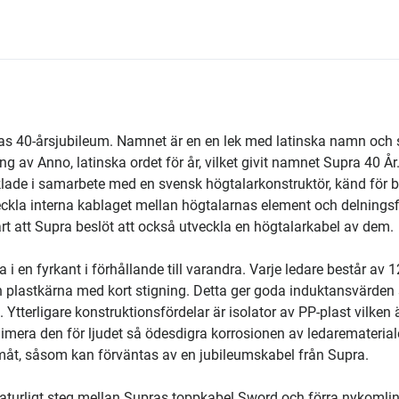
as 40-årsjubileum. Namnet är en en lek med latinska namn och s
 av Anno, latinska ordet för år, vilket givit namnet Supra 40 År
cklade i samarbete med en svensk högtalarkonstruktör, känd för 
ckla interna kablaget mellan högtalarnas element och delningsfi
art att Supra beslöt att också utveckla en högtalarkabel av dem.
en fyrkant i förhållande till varandra. Varje ledare består av 1
n plastkärna med kort stigning. Detta ger goda induktansvärden
. Ytterligare konstruktionsfördelar är isolator av PP-plast vilken 
minimera den för ljudet så ödesdigra korrosionen av ledarematerial
måt, såsom kan förväntas av en jubileumskabel från Supra.
naturligt steg mellan Supras toppkabel Sword och förra nykomli