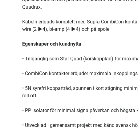
Quadrax.
Kabeln erbjuds komplett med Supra CombiCon kontakter
wire (2 ►4), bi-amp (4 ►4) och på spole.
Egenskaper och kundnytta
• Tillgänglig som Star Quad (korskopplad) för maxim
• CombiCon kontakter erbjuder maximala inkopplingsmö
• 5N syrefri koppartråd, spunnen i kort stigning mini
roll-off
• PP isolator för minimal signalpåverkan och högsta k
• Utvecklad i gemensamt projekt med känd svensk hö