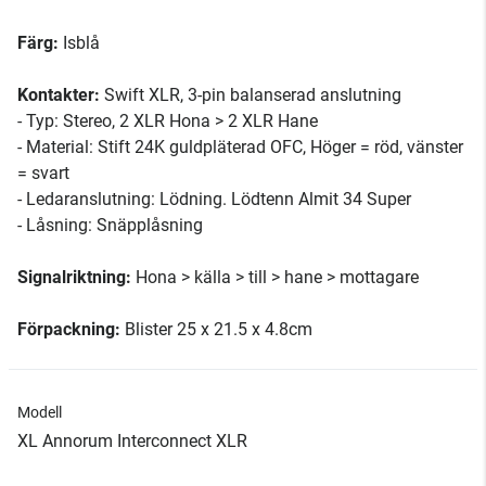
Färg:
Isblå
Kontakter:
Swift XLR, 3-pin balanserad anslutning
- Typ: Stereo, 2 XLR Hona > 2 XLR Hane
- Material: Stift 24K guldpläterad OFC, Höger = röd, vänster
= svart
- Ledaranslutning: Lödning. Lödtenn Almit 34 Super
- Låsning: Snäpplåsning
Signalriktning:
Hona > källa > till > hane > mottagare
Förpackning:
Blister 25 x 21.5 x 4.8cm
Modell
XL Annorum Interconnect XLR