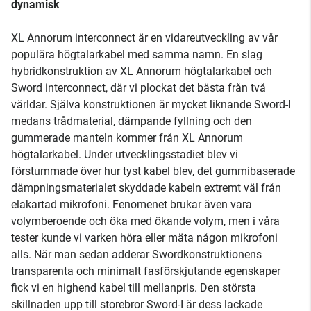
dynamisk
XL Annorum interconnect är en vidareutveckling av vår
populära högtalarkabel med samma namn. En slag
hybridkonstruktion av XL Annorum högtalarkabel och
Sword interconnect, där vi plockat det bästa från två
världar. Själva konstruktionen är mycket liknande Sword-I
medans trådmaterial, dämpande fyllning och den
gummerade manteln kommer från XL Annorum
högtalarkabel. Under utvecklingsstadiet blev vi
förstummade över hur tyst kabel blev, det gummibaserade
dämpningsmaterialet skyddade kabeln extremt väl från
elakartad mikrofoni. Fenomenet brukar även vara
volymberoende och öka med ökande volym, men i våra
tester kunde vi varken höra eller mäta någon mikrofoni
alls. När man sedan adderar Swordkonstruktionens
transparenta och minimalt fasförskjutande egenskaper
fick vi en highend kabel till mellanpris. Den största
skillnaden upp till storebror Sword-I är dess lackade