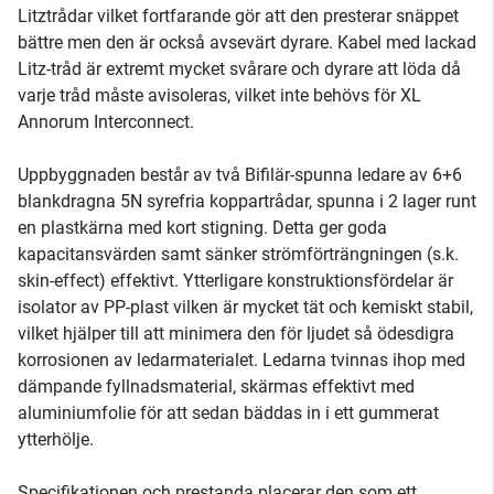
Litztrådar vilket fortfarande gör att den presterar snäppet
bättre men den är också avsevärt dyrare. Kabel med lackad
Litz-tråd är extremt mycket svårare och dyrare att löda då
varje tråd måste avisoleras, vilket inte behövs för XL
Annorum Interconnect.
Uppbyggnaden består av två Bifilär-spunna ledare av 6+6
blankdragna 5N syrefria koppartrådar, spunna i 2 lager runt
en plastkärna med kort stigning. Detta ger goda
kapacitansvärden samt sänker strömförträngningen (s.k.
skin-effect) effektivt. Ytterligare konstruktionsfördelar är
isolator av PP-plast vilken är mycket tät och kemiskt stabil,
vilket hjälper till att minimera den för ljudet så ödesdigra
korrosionen av ledarmaterialet. Ledarna tvinnas ihop med
dämpande fyllnadsmaterial, skärmas effektivt med
aluminiumfolie för att sedan bäddas in i ett gummerat
ytterhölje.
Specifikationen och prestanda placerar den som ett