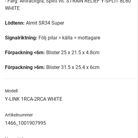
- Färg: Antracitgrå, Splitt vit: STRAIN RELIEF Y-SPLIT 8L60
WHITE
Lödtenn:
Almit SR34 Super
Signalriktning:
Följ pilar > källa > mottagare
Förpackning <6m:
Blister 25 x 21.5 x 4.8cm
Förpackning >6m:
Blister 31.5 x 25.4 x 6cm
Modell
Y-LINK 1RCA-2RCA WHITE
Artikelnummer
1466_1001907995