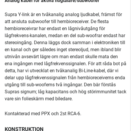
Analog kabel för aktiva högtalare/subwoofer
Supra Y-link är en tvåkanalig analog ljudkabel, främst för
att ansluta subwoofer till hembioreceiver. De flesta
hembioreceivrar har endast en lågnivåutgång för
lågfrekvens-kanalen, medan en del sub-woofrar endast har
stereoingång. Denna läggs dock samman i elektroniken till
en kanal och ger således inget stereoljud, men ibland blir
utnivån avsevärt lägre om man endast skulle mata den
ena ingången med lågfrekvenssignalen. För att råda bot på
detta, har vi utvecklat en tvåkanalig Bi-Line-kabel, där vi
delar upp lågfrekvenssignalen från hembioreceiverns enda
utgång till sub-wooferns två ingångar. Den bär förstås
Supras signum; låg kapacitans och hög störimmunitet tack
vare sin folieskärm med biledare.
Kontakterad med PPX och 2st RCA-6.
KONSTRUKTION