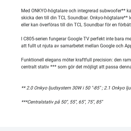
Med ONKYO-högtalare och integrerad subwoofer** kan 
skicka den till din TCL Soundbar. Onkyo-högtalare** 
eller kan överföras till din TCL Soundbar för en förbät
I C805-serien fungerar Google TV perfekt inte bara m
att fullt ut njuta av samarbetet mellan Google och A
Funktionell elegans möter kraftfull precision: den r
centralt stativ *** som gör det möjligt att passa den
** 2.0 Onkyo ljudsystem 30W i 50 "-85" ; 2.1 Onkyo 
***Centralstativ på 50'', 55'', 65'', 75'', 85''