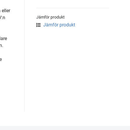
eller
V:n
Jämför produkt
Jämför produkt
dare
n.
e