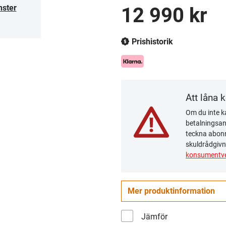
nster
12 990 kr
Prishistorik
Att låna 
Om du inte ka
betalningsanm
teckna abonn
skuldrådgivn
konsumentve
Mer produktinformation
Jämför