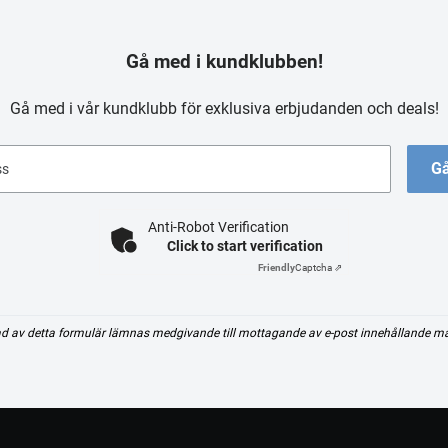
Gå med i kundklubben!
Gå med i vår kundklubb för exklusiva erbjudanden och deals!
Gå
ss
Anti-Robot Verification
Click to start verification
Friendly
Captcha ⇗
d av detta formulär lämnas medgivande till mottagande av e-post innehållande m