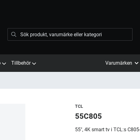
ö
Tillbehör
Varumärken
TCL
55C805
55", 4K smart tv i TCL:s C805