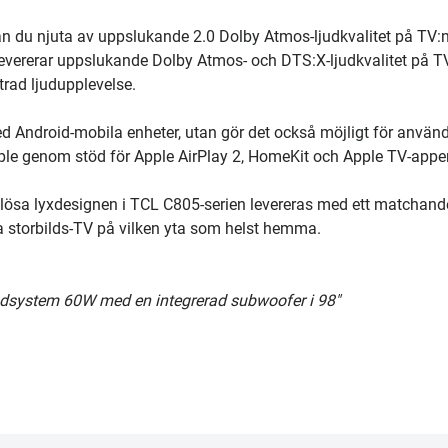
du njuta av uppslukande 2.0 Dolby Atmos-ljudkvalitet på TV:n 
levererar uppslukande Dolby Atmos- och DTS:X-ljudkvalitet på T
trad ljudupplevelse.
ed Android-mobila enheter, utan gör det också möjligt för använ
pple genom stöd för Apple AirPlay 2, HomeKit och Apple TV-appe
amlösa lyxdesignen i TCL C805-serien levereras med ett matchand
na storbilds-TV på vilken yta som helst hemma.
ljudsystem 60W med en integrerad subwoofer i 98"