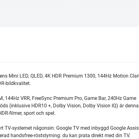
onens Mini LED, QLED, 4K HDR Premium 1300, 144Hz Motion Clari
R-bildkvalitet.
LM, 144Hz VRR, FreeSync Premium Pro, Game Bar, 240Hz Game
öds (inklusive HDR10 +, Dolby Vision, Dolby Vision IQ) är denn
DR-filmer, sport och spel.
rt TV-systemet någonsin: Google TV med inbyggd Google Assist
grerad handsfree-röststyrning: du kan prata direkt med din TV.