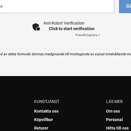
Gå
ss
Anti-Robot Verification
Click to start verification
Friendly
Captcha ⇗
d av detta formulär lämnas medgivande till mottagande av e-post innehållande m
KUNDTJÄNST
LÄS MER
Kontakta oss
Om oss
Köpvillkor
Personal
Returer
Hitta till oss