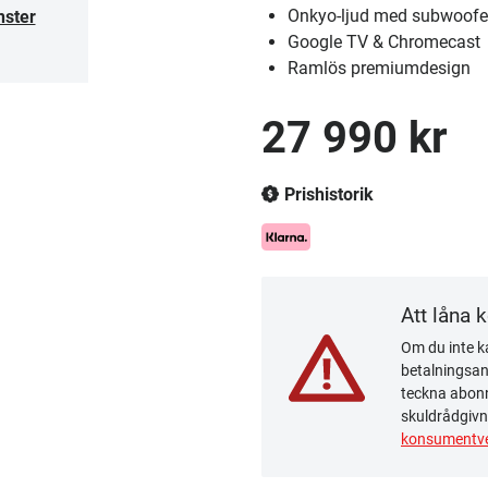
Onkyo-ljud med subwoofe
nster
Google TV & Chromecast
Ramlös premiumdesign
27 990 kr
Prishistorik
Att låna 
Om du inte ka
betalningsanm
teckna abonn
skuldrådgivn
konsumentve