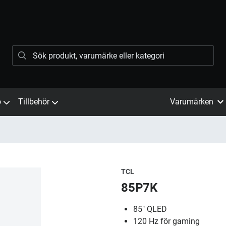
ö
Tillbehör
Varumärken
TCL
85P7K
85" QLED
120 Hz för gaming