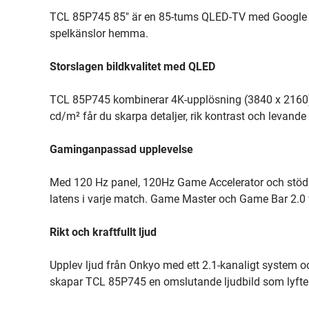
TCL 85P745 85" är en 85-tums QLED-TV med Google TV 
spelkänslor hemma.
Storslagen bildkvalitet med QLED
TCL 85P745 kombinerar 4K-upplösning (3840 x 2160)
cd/m² får du skarpa detaljer, rik kontrast och levande 
Gaminganpassad upplevelse
Med 120 Hz panel, 120Hz Game Accelerator och stöd 
latens i varje match. Game Master och Game Bar 2.0 fö
Rikt och kraftfullt ljud
Upplev ljud från Onkyo med ett 2.1-kanaligt system
skapar TCL 85P745 en omslutande ljudbild som lyfter f