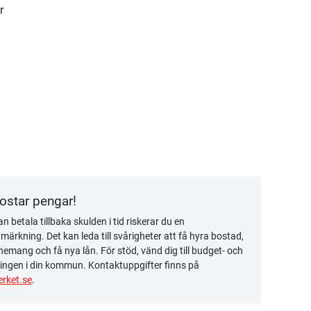
r
kostar pengar!
n betala tillbaka skulden i tid riskerar du en
ärkning. Det kan leda till svårigheter att få hyra bostad,
emang och få nya lån. För stöd, vänd dig till budget- och
ingen i din kommun. Kontaktuppgifter finns på
rket.se
.