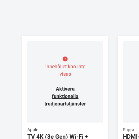
Innehållet kan inte
visas
Aktivera
funktionella
tredjepartstjänster
Apple
Supra
TV 4K (3e Gen) Wi-Fi +
HDMI