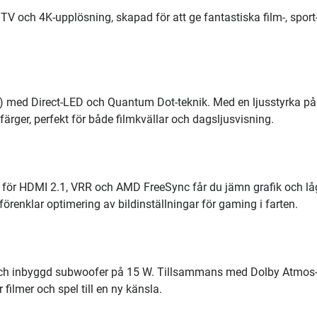
och 4K-upplösning, skapad för att ge fantastiska film-, sport
 med Direct-LED och Quantum Dot-teknik. Med en ljusstyrka på
färger, perfekt för både filmkvällar och dagsljusvisning.
för HDMI 2.1, VRR och AMD FreeSync får du jämn grafik och lå
renklar optimering av bildinställningar för gaming i farten.
 och inbyggd subwoofer på 15 W. Tillsammans med Dolby Atmos
ilmer och spel till en ny känsla.