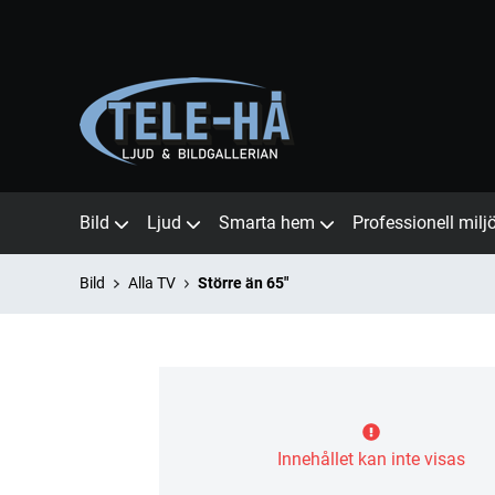
Bild
Ljud
Smarta hem
Professionell milj
Bild
Alla TV
Större än 65"
Innehållet kan inte visas