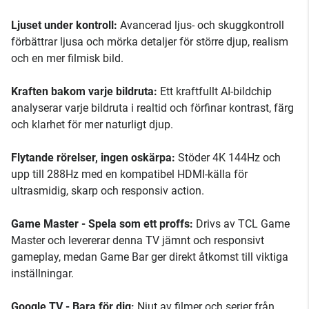
Ljuset under kontroll:
Avancerad ljus- och skuggkontroll
förbättrar ljusa och mörka detaljer för större djup, realism
och en mer filmisk bild.
Kraften bakom varje bildruta:
Ett kraftfullt AI-bildchip
analyserar varje bildruta i realtid och förfinar kontrast, färg
och klarhet för mer naturligt djup.
Flytande rörelser, ingen oskärpa:
Stöder 4K 144Hz och
upp till 288Hz med en kompatibel HDMI-källa för
ultrasmidig, skarp och responsiv action.
Game Master - Spela som ett proffs:
Drivs av TCL Game
Master och levererar denna TV jämnt och responsivt
gameplay, medan Game Bar ger direkt åtkomst till viktiga
inställningar.
Google TV - Bara för dig:
Njut av filmer och serier från