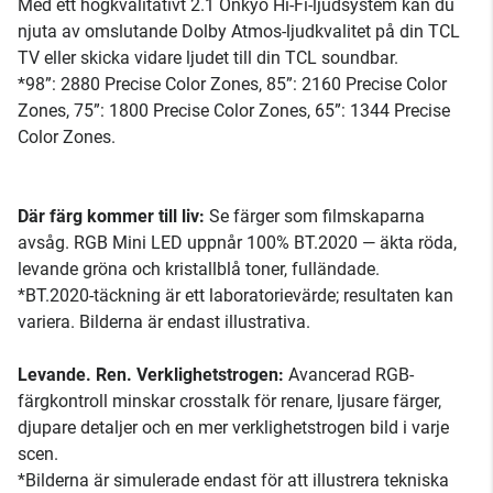
Med ett högkvalitativt 2.1 Onkyo Hi-Fi-ljudsystem kan du
njuta av omslutande Dolby Atmos-ljudkvalitet på din TCL
TV eller skicka vidare ljudet till din TCL soundbar.
*98”: 2880 Precise Color Zones, 85”: 2160 Precise Color
Zones, 75”: 1800 Precise Color Zones, 65”: 1344 Precise
Color Zones.
Där färg kommer till liv:
Se färger som filmskaparna
avsåg. RGB Mini LED uppnår 100% BT.2020 — äkta röda,
levande gröna och kristallblå toner, fulländade.
*BT.2020-täckning är ett laboratorievärde; resultaten kan
variera. Bilderna är endast illustrativa.
Levande. Ren. Verklighetstrogen:
Avancerad RGB-
färgkontroll minskar crosstalk för renare, ljusare färger,
djupare detaljer och en mer verklighetstrogen bild i varje
scen.
*Bilderna är simulerade endast för att illustrera tekniska