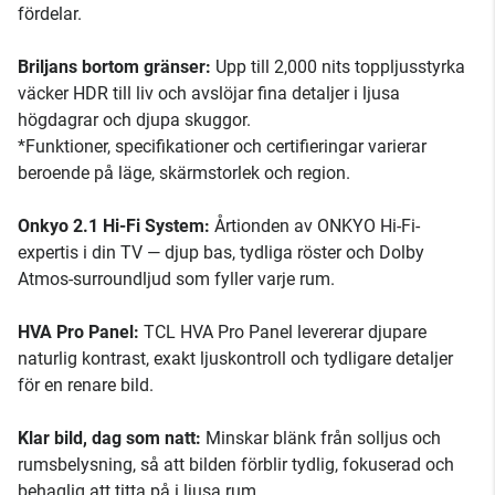
fördelar.
Briljans bortom gränser:
Upp till 2,000 nits toppljusstyrka
väcker HDR till liv och avslöjar fina detaljer i ljusa
högdagrar och djupa skuggor.
*Funktioner, specifikationer och certifieringar varierar
beroende på läge, skärmstorlek och region.
Onkyo 2.1 Hi-Fi System:
Årtionden av ONKYO Hi-Fi-
expertis i din TV — djup bas, tydliga röster och Dolby
Atmos-surroundljud som fyller varje rum.
HVA Pro Panel:
TCL HVA Pro Panel levererar djupare
naturlig kontrast, exakt ljuskontroll och tydligare detaljer
för en renare bild.
Klar bild, dag som natt:
Minskar blänk från solljus och
rumsbelysning, så att bilden förblir tydlig, fokuserad och
behaglig att titta på i ljusa rum.