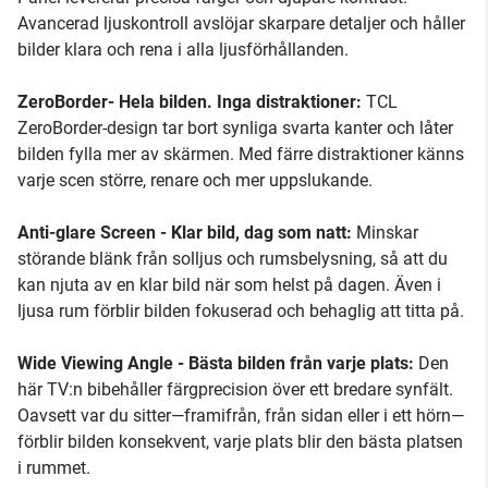
Avancerad ljuskontroll avslöjar skarpare detaljer och håller
bilder klara och rena i alla ljusförhållanden.
ZeroBorder- Hela bilden. Inga distraktioner:
TCL
ZeroBorder-design tar bort synliga svarta kanter och låter
bilden fylla mer av skärmen. Med färre distraktioner känns
varje scen större, renare och mer uppslukande.
Anti-glare Screen - Klar bild, dag som natt:
Minskar
störande blänk från solljus och rumsbelysning, så att du
kan njuta av en klar bild när som helst på dagen. Även i
ljusa rum förblir bilden fokuserad och behaglig att titta på.
Wide Viewing Angle - Bästa bilden från varje plats:
Den
här TV:n bibehåller färgprecision över ett bredare synfält.
Oavsett var du sitter—framifrån, från sidan eller i ett hörn—
förblir bilden konsekvent, varje plats blir den bästa platsen
i rummet.