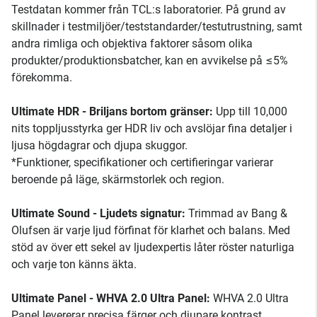
Testdatan kommer från TCL:s laboratorier. På grund av
skillnader i testmiljöer/teststandarder/testutrustning, samt
andra rimliga och objektiva faktorer såsom olika
produkter/produktionsbatcher, kan en avvikelse på ≤5%
förekomma.
Ultimate HDR - Briljans bortom gränser:
Upp till 10,000
nits toppljusstyrka ger HDR liv och avslöjar fina detaljer i
ljusa högdagrar och djupa skuggor.
*Funktioner, specifikationer och certifieringar varierar
beroende på läge, skärmstorlek och region.
Ultimate Sound - Ljudets signatur:
Trimmad av Bang &
Olufsen är varje ljud förfinat för klarhet och balans. Med
stöd av över ett sekel av ljudexpertis låter röster naturliga
och varje ton känns äkta.
Ultimate Panel - WHVA 2.0 Ultra Panel:
WHVA 2.0 Ultra
Panel levererar precisa färger och djupare kontrast.