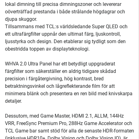
lokal dimning till precisa dimningszoner och levererar
oöverträffad prestanda i både strålande högdagrar och
djupa skuggor.
Tillsammans med TCL:s världsledande Super QLED och
ett ultrafärgfilter uppnår den ultimat färg, ljuskontroll,
ljusstyrka och design. Den etablerar sig tydligt som den
obestridda toppen av displayteknologi.
WHVA 2.0 Ultra Panel har ett betydligt uppgraderat
färgfilter som säkerställer en aldrig tidigare skådad
precision i färgåtergivning, hög kontrast, bred
betraktningsvinkel och lågreflekterande film för att
minimera blänk och presentera en ren bild med knivskarpa
detaljer.
Dessutom, med Game Master, HDMI 2.1, ALLM, 144Hz
VRR, FreeSync Premium Pro, 288Hz Game Accelerator och
TCL Game bar samt stöd för alla de senaste HDR-formaten
(inklusive HDR10+, Dolby Vision och Dolby Vision IQ), är