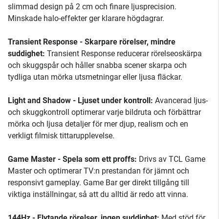
slimmad design på 2 cm och finare ljusprecision.
Minskade halo-effekter ger klarare högdagrar.
Transient Response - Skarpare rörelser, mindre
suddighet:
Transient Response reducerar rörelseoskärpa
och skuggspår och håller snabba scener skarpa och
tydliga utan mörka utsmetningar eller ljusa fläckar.
Light and Shadow - Ljuset under kontroll:
Avancerad ljus-
och skuggkontroll optimerar varje bildruta och förbättrar
mörka och ljusa detaljer för mer djup, realism och en
verkligt filmisk tittarupplevelse.
Game Master - Spela som ett proffs:
Drivs av TCL Game
Master och optimerar TV:n prestandan för jämnt och
responsivt gameplay. Game Bar ger direkt tillgång till
viktiga inställningar, så att du alltid är redo att vinna.
144Hz - Flytande rörelser, ingen suddighet:
Med stöd för