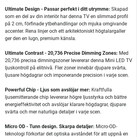
Ultimate Design - Passar perfekt i ditt utrymme:
Skapad
som en del av din interiör har denna TV en slimmad profil
på 2 cm, förfinade ytbehandlingar och mjuka omgivande
accenter. Rena linjer och ett arkitektoniskt högtalargaller
ger den en lugn, premium känsla.
Ultimate Contrast - 20,736 Precise Dimming Zones:
Med
20,736 precisa dimningszoner levererar denna Mini LED TV
ljuskontroll på elitnivå. Fler zoner innebär djupare svärta,
ljusare högdagrar och imponerande precision i varje scen.
Powerful Chip - Ljus som avslöjar mer:
Kraftfulla
ljusemitterande chip levererar högre ljusstyrka och bättre
energieffektivitet och avslöjar klarare högdagrar, djupare
svärta och mer naturliga detaljer i varje scen.
Micro OD - Tunn design. Skarpa detaljer:
Micro-OD-
teknologi förkortar det optiska avståndet för att uppnå en