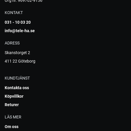
Org nr: 969702-9156
KONTAKT
031 - 10 03 20
info@tele-ha.se
ADRESS
Skanstorget 2
411 22 Göteborg
KUNDTJÄNST
Kontakta oss
Köpvillkor
Returer
LÄS MER
Om oss