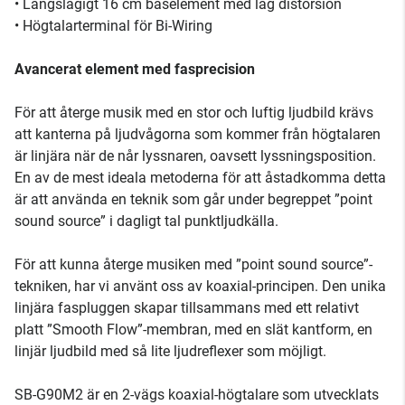
• Långslagigt 16 cm baselement med låg distorsion
• Högtalarterminal för Bi-Wiring
Avancerat element med fasprecision
För att återge musik med en stor och luftig ljudbild krävs
att kanterna på ljudvågorna som kommer från högtalaren
är linjära när de når lyssnaren, oavsett lyssningsposition.
En av de mest ideala metoderna för att åstadkomma detta
är att använda en teknik som går under begreppet ”point
sound source” i dagligt tal punktljudkälla.
För att kunna återge musiken med ”point sound source”-
tekniken, har vi använt oss av koaxial-principen. Den unika
linjära faspluggen skapar tillsammans med ett relativt
platt ”Smooth Flow”-membran, med en slät kantform, en
linjär ljudbild med så lite ljudreflexer som möjligt.
SB-G90M2 är en 2-vägs koaxial-högtalare som utvecklats