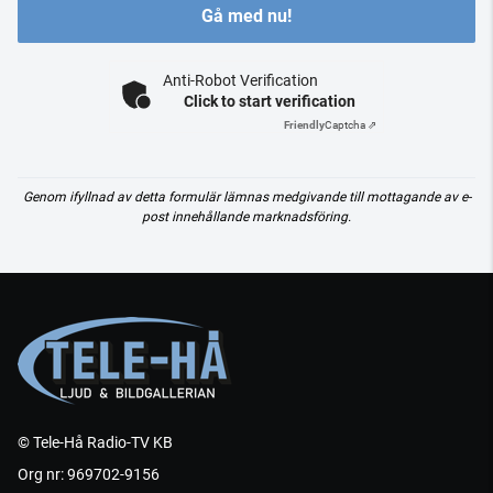
Gå med nu!
Anti-Robot Verification
Click to start verification
Friendly
Captcha ⇗
Genom ifyllnad av detta formulär lämnas medgivande till mottagande av e-
post innehållande marknadsföring.
© Tele-Hå Radio-TV KB
Org nr: 969702-9156