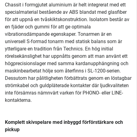
Chassit i formgjutet aluminium är helt integrerat med ett
specialmaterial bestående av ABS blandat med glasfiber
för att uppnå en tvåskiktskonstruktion. Isolatorn består av
en fjäder och gummi för att ge optimala
vibrationsdämpande egenskaper. Tonarmen är en
universell S-formad tonarm med statisk balans som är
ytterligare en tradition från Technics. En hög initial
rörelsekänslighet har uppnåtts genom att man använt ett
högprecisionslager med samma kardanupphängning och
maskinbearbetat hölje som återfinns i SL-1200-serien.
Dessutom har pålitligheten förbättrats genom en löstagbar
strömkabel och guldpläterade kontakter där ljudkvaliteten
inte försämras nämnvärt varken för PHONO- eller LINE-
kontakterna.
Komplett skivspelare med inbyggd förförstärkare och
pickup