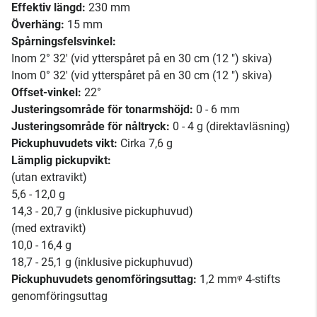
Effektiv längd:
230 mm
Överhäng:
15 mm
Spårningsfelsvinkel:
Inom 2° 32' (vid ytterspåret på en 30 cm (12 ") skiva)
Inom 0° 32' (vid ytterspåret på en 30 cm (12 ") skiva)
Offset-vinkel:
22°
Justeringsområde för tonarmshöjd:
0 - 6 mm
Justeringsområde för nåltryck:
0 - 4 g (direktavläsning)
Pickuphuvudets vikt:
Cirka 7,6 g
Lämplig pickupvikt:
(utan extravikt)
5,6 - 12,0 g
14,3 - 20,7 g (inklusive pickuphuvud)
(med extravikt)
10,0 - 16,4 g
18,7 - 25,1 g (inklusive pickuphuvud)
Pickuphuvudets genomföringsuttag:
1,2 mmᵠ 4-stifts
genomföringsuttag