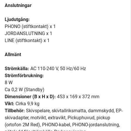
Anslutningar
Ljudutgång:
PHONO (stiftkontakt) x 1
JORDANSLUTNING x 1
LINE (stiftkontakt) x 1
Allmänt
Strömkälla:
AC 110-240 V, 50 Hz/60 Hz
Strömförbrukning:
8 W
Ca 0,2 W (Standby)
Dimensioner (B x H x D):
453 x 169 x 372 mm
Vikt:
Cirka 9,9 kg
Tillbehör:
Skivspelare, skivtallriksmatta, dammskydd, EP-
skivadapter, motvikt, extravikt, Pickuphuvud, pickup
(ortofon 2M Red), PHONO-kabel, PHONO-jordanslutning,