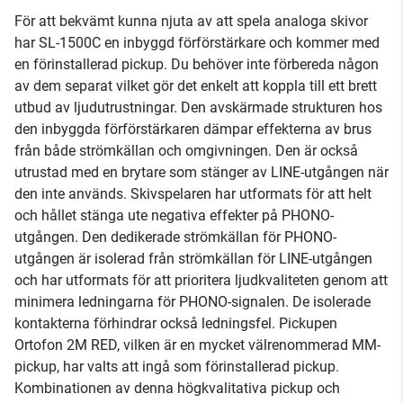
För att bekvämt kunna njuta av att spela analoga skivor
har SL-1500C en inbyggd förförstärkare och kommer med
en förinstallerad pickup. Du behöver inte förbereda någon
av dem separat vilket gör det enkelt att koppla till ett brett
utbud av ljudutrustningar. Den avskärmade strukturen hos
den inbyggda förförstärkaren dämpar effekterna av brus
från både strömkällan och omgivningen. Den är också
utrustad med en brytare som stänger av LINE-utgången när
den inte används. Skivspelaren har utformats för att helt
och hållet stänga ute negativa effekter på PHONO-
utgången. Den dedikerade strömkällan för PHONO-
utgången är isolerad från strömkällan för LINE-utgången
och har utformats för att prioritera ljudkvaliteten genom att
minimera ledningarna för PHONO-signalen. De isolerade
kontakterna förhindrar också ledningsfel. Pickupen
Ortofon 2M RED, vilken är en mycket välrenommerad MM-
pickup, har valts att ingå som förinstallerad pickup.
Kombinationen av denna högkvalitativa pickup och