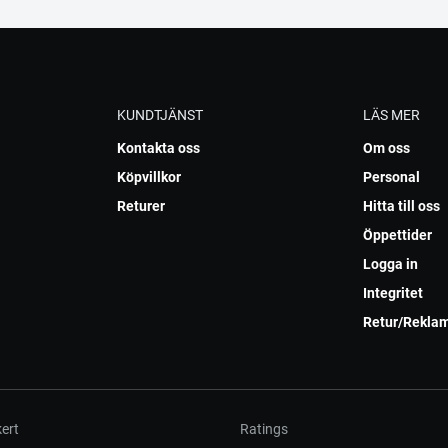
KUNDTJÄNST
LÄS MER
Kontakta oss
Om oss
Köpvillkor
Personal
Returer
Hitta till oss
Öppettider
Logga in
Integritet
Retur/Rekla
ert
Ratings