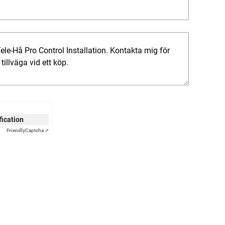
ification
Friendly
Captcha ⇗