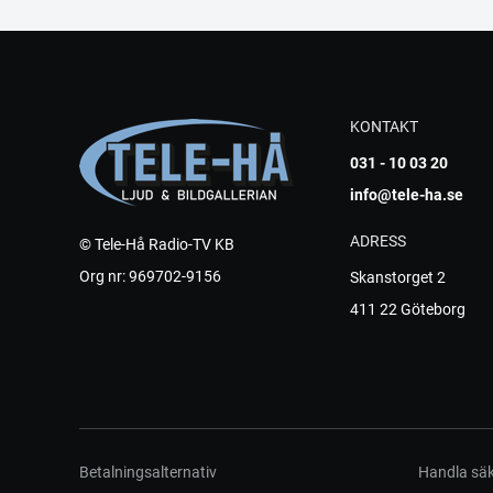
KONTAKT
031 - 10 03 20
info@tele-ha.se
ADRESS
© Tele-Hå Radio-TV KB
Org nr: 969702-9156
Skanstorget 2
411 22 Göteborg
Betalningsalternativ
Handla säk