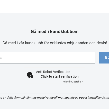
Gå med i kundklubben!
Gå med i vår kundklubb för exklusiva erbjudanden och deals!
Gå
ss
Anti-Robot Verification
Click to start verification
Friendly
Captcha ⇗
d av detta formulär lämnas medgivande till mottagande av e-post innehållande m