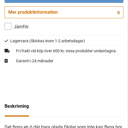
Mer produktinformation
Gå till kassan
Jämför
Lagervara
(Skickas inom 1-2 arbetsdagar)
Fri frakt vid köp över 600 kr, vissa produkter undantagna.
Garanti i 24 månader
Beskrivning
Det finns en ö där bara glada fåglar som inte kan flyga bor.