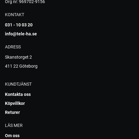
Org nr: 969702-9156
KONTAKT
031 - 10 03 20
info@tele-ha.se
ADRESS
Skanstorget 2
411 22 Göteborg
KUNDTJÄNST
Kontakta oss
Köpvillkor
Returer
LÄS MER
Om oss