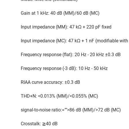
Gain at 1 kHz: 40 dB (MM)/60 dB (MC)
Input impedance (MM): 47 kΩ + 220 pF fixed
Input impedance (MC): 47 kΩ + 1 nF (modifiable with 
Frequency response (flat): 20 Hz - 20 kHz ±0.3 dB
Frequency response (-3 dB): 10 Hz - 50 kHz
RIAA curve accuracy: ±0.3 dB
THD+N: <0.013% (MM)/<0.055% (MC)
signal-to-noise ratio:="">86 dB (MM)/>72 dB (MC)
Crosstalk: ≧40 dB