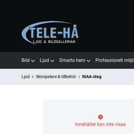
Bild
Ljud
Smarta hem
Professionell milj
Ljud
Skivspelare & tillbehör
RIAA-steg
Innehållet kan inte visas