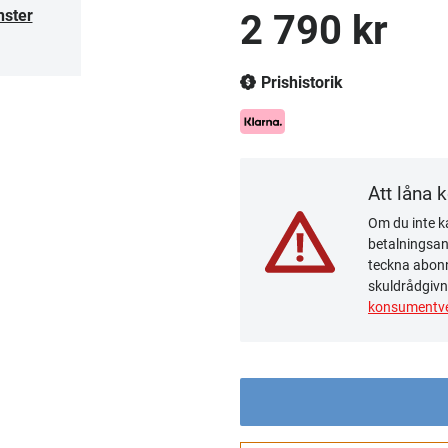
nster
2 790 kr
Prishistorik
Att låna 
Om du inte ka
betalningsanm
teckna abonn
skuldrådgivn
konsumentve