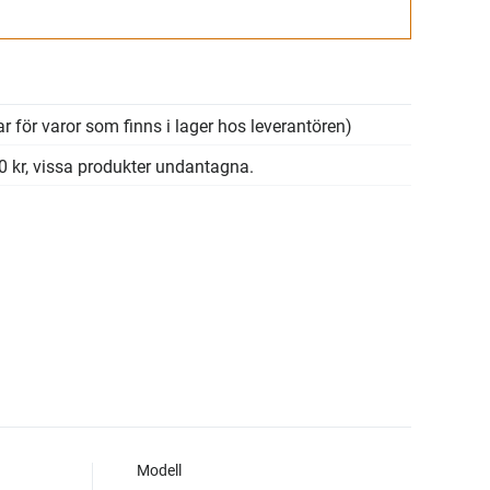
Gå till kassan
r för varor som finns i lager hos leverantören)
00 kr, vissa produkter undantagna.
Modell