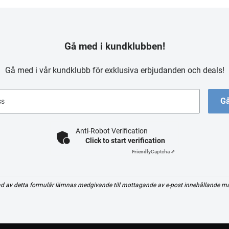
Gå med i kundklubben!
Gå med i vår kundklubb för exklusiva erbjudanden och deals!
Gå
ss
Anti-Robot Verification
Click to start verification
Friendly
Captcha ⇗
d av detta formulär lämnas medgivande till mottagande av e-post innehållande m