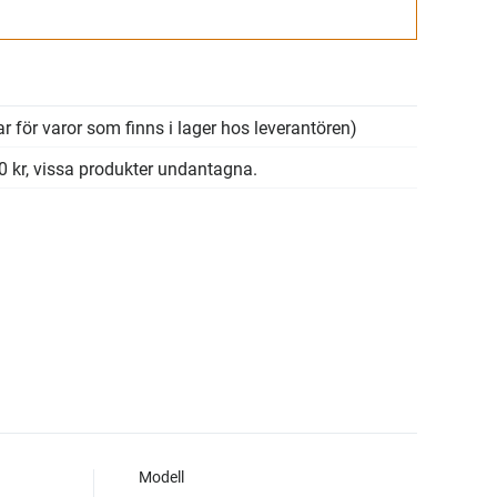
Gå till kassan
r för varor som finns i lager hos leverantören)
00 kr, vissa produkter undantagna.
Modell