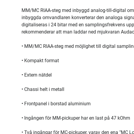
MM/MC RIAA-steg med inbyggd analog-till-digital omvan
inbyggda omvandlaren konverterar den analoga signale
digitaliseras i 24 bitar med en samplingsfrekvens upp
rekommenderar att man laddar ned mjukvaran Audacit
• MM/MC RIAA-steg med möjlighet till digital sampli
• Kompakt format
• Extern nätdel
• Chassi helt i metall
• Frontpanel i borstad aluminium
• Ingången för MM-pickuper har en last på 47 kOhm
• Två ingångar för MC-pickuper, varav den ena "MC 