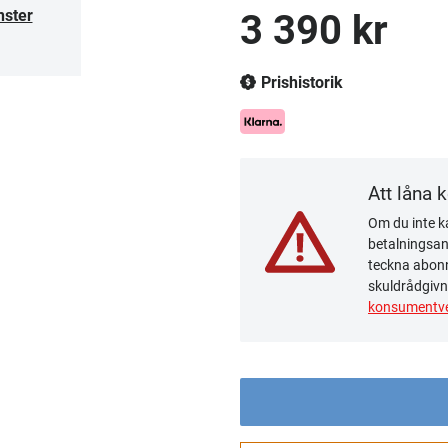
nster
3 390 kr
Prishistorik
Att låna 
Om du inte ka
betalningsanm
teckna abonn
skuldrådgivn
konsumentve