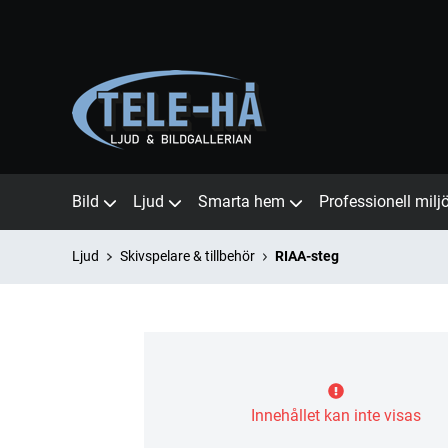
Bild
Ljud
Smarta hem
Professionell milj
Ljud
Skivspelare & tillbehör
RIAA-steg
Innehållet kan inte visas