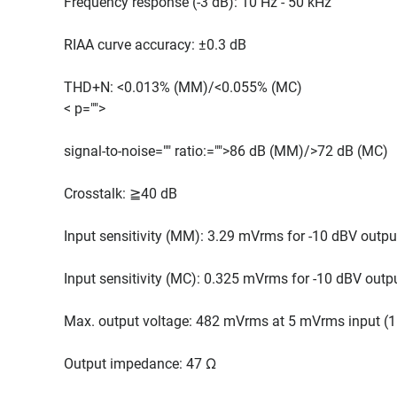
Frequency response (-3 dB): 10 Hz - 50 kHz
RIAA curve accuracy: ±0.3 dB
THD+N: <0.013% (MM)/<0.055% (MC)
< p="">
signal-to-noise="" ratio:="">86 dB (MM)/>72 dB (MC)
Crosstalk: ≧40 dB
Input sensitivity (MM): 3.29 mVrms for -10 dBV outp
Input sensitivity (MC): 0.325 mVrms for -10 dBV out
Max. output voltage: 482 mVrms at 5 mVrms input (1
Output impedance: 47 Ω