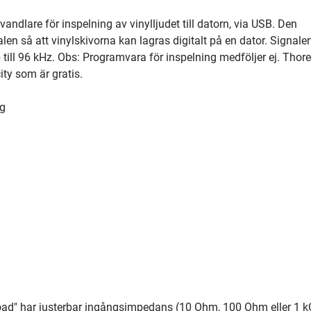
dlare för inspelning av vinylljudet till datorn, via USB. Den
n så att vinylskivorna kan lagras digitalt på en dator. Signale
 till 96 kHz. Obs: Programvara för inspelning medföljer ej. Thor
y som är gratis.
ng
Load" har justerbar ingångsimpedans (10 Ohm, 100 Ohm eller 1 