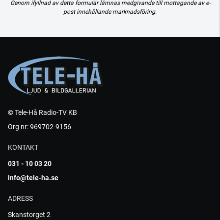
Genom ifyllnad av detta formulär lämnas medgivande till mottagande av e-
post innehållande marknadsföring.
© Tele-Hå Radio-TV KB
Org nr: 969702-9156
KONTAKT
031 - 10 03 20
info@tele-ha.se
ADRESS
Skanstorget 2