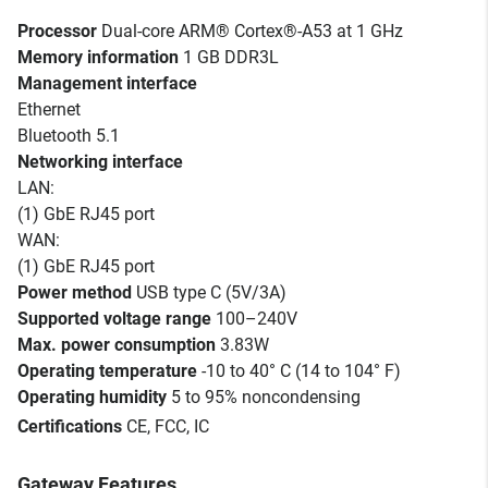
Processor
Dual-core ARM® Cortex®-A53 at 1 GHz
Memory information
1 GB DDR3L
Management interface
Ethernet
Bluetooth 5.1
Networking interface
LAN:
(1) GbE RJ45 port
WAN:
(1) GbE RJ45 port
Power method
USB type C (5V/3A)
Supported voltage range
100–240V
Max. power consumption
3.83W
Operating temperature
-10 to 40° C (14 to 104° F)
Operating humidity
5 to 95% noncondensing
Certifications
CE, FCC, IC
Gateway Features