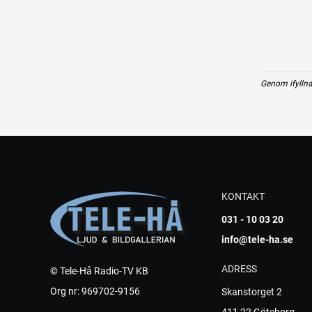
Genom ifyllna
KONTAKT
031 - 10 03 20
info@tele-ha.se
ADRESS
© Tele-Hå Radio-TV KB
Org nr: 969702-9156
Skanstorget 2
411 22 Göteborg