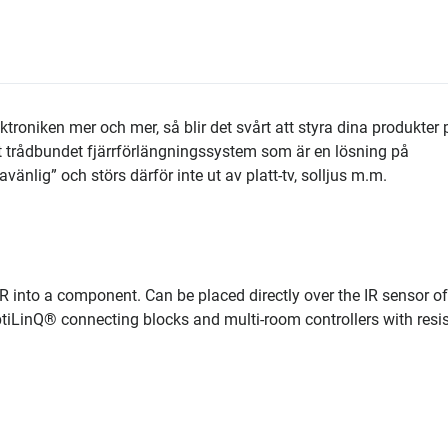
oniken mer och mer, så blir det svårt att styra dina produkter p
ett trådbundet fjärrförlängningssystem som är en lösning på
lig” och störs därför inte ut av platt-tv, solljus m.m.
 IR into a component. Can be placed directly over the IR sensor o
iLinQ® connecting blocks and multi-room controllers with resis