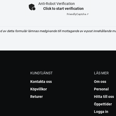
Anti-Robot Verification
Click to start verification
Friendly
Captcha ⇗
d av detta formulär lämnas medgivande till mottagande av e-post innehållande m
KUNDTJÄNST
LÄS MER
Kontakta oss
Om oss
Köpvillkor
Personal
Returer
Hitta till oss
Öppettider
Logga in