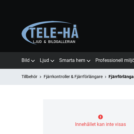
Bild
Ljud
Smarta hem
Professionell milj
Tillbehör
Fjärrkontroller & Fjärrförlängare
Fjärrförlänga
Innehållet kan inte visas