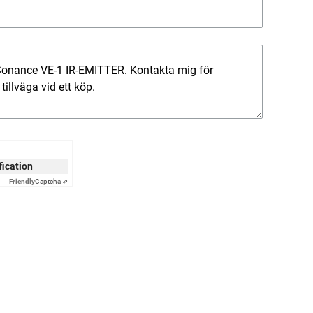
ification
Friendly
Captcha ⇗