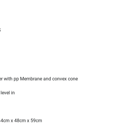
S
iver with pp Membrane and convex cone
level in
 44cm x 48cm x 59cm