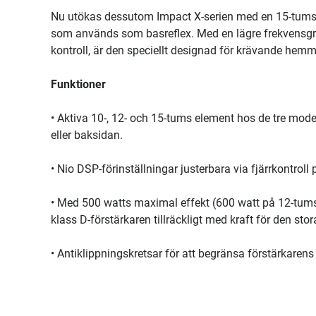
Nu utökas dessutom Impact X-serien med en 15-tums s
som används som basreflex. Med en lägre frekvensg
kontroll, är den speciellt designad för krävande hem
Funktioner
• Aktiva 10-, 12- och 15-tums element hos de tre model
eller baksidan.
• Nio DSP-förinställningar justerbara via fjärrkontro
• Med 500 watts maximal effekt (600 watt på 12-tum
klass D-förstärkaren tillräckligt med kraft för den s
• Antiklippningskretsar för att begränsa förstärkarens 