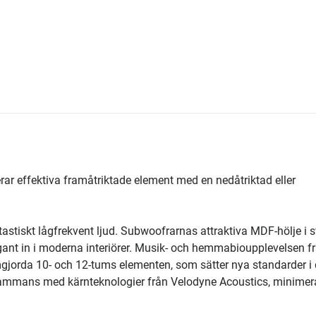
rar effektiva framåtriktade element med en nedåtriktad eller
astiskt lågfrekvent ljud. Subwoofrarnas attraktiva MDF-hölje i s
legant in i moderna interiörer. Musik- och hemmabioupplevelsen f
mgjorda 10- och 12-tums elementen, som sätter nya standarder i
illsammans med kärnteknologier från Velodyne Acoustics, minimer