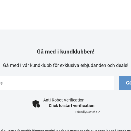
Gå med i kundklubben!
Gå med i vår kundklubb för exklusiva erbjudanden och deals!
Gå
ss
Anti-Robot Verification
Click to start verification
Friendly
Captcha ⇗
d av detta formulär lämnas medgivande till mottagande av e-post innehållande m