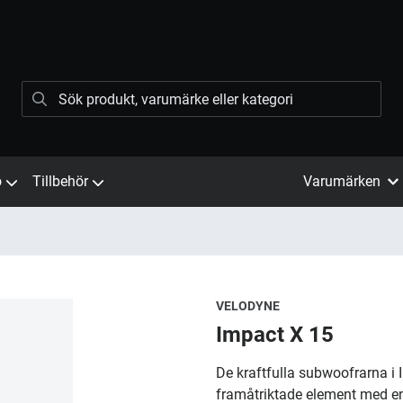
ö
Tillbehör
Varumärken
VELODYNE
Impact X 15
De kraftfulla subwoofrarna i 
framåtriktade element med en 