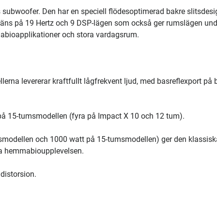
ubwoofer. Den har en speciell flödesoptimerad bakre slitsdesi
räns på 19 Hertz och 9 DSP-lägen som också ger rumslägen und
mabioapplikationer och stora vardagsrum.
lerna levererar kraftfullt lågfrekvent ljud, med basreflexport på 
ll på 15-tumsmodellen (fyra på Impact X 10 och 12 tum).
smodellen och 1000 watt på 15-tumsmodellen) ger den klassisk
tora hemmabioupplevelsen.
distorsion.