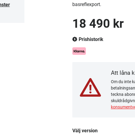
basreflexport.
nster
18 490 kr
Prishistorik
Att låna 
Om du inte ka
betalningsanm
teckna abonn
skuldrådgivn
konsumentve
Välj version