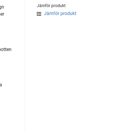
Jämför produkt
gn
Jämför produkt
er
botten
a