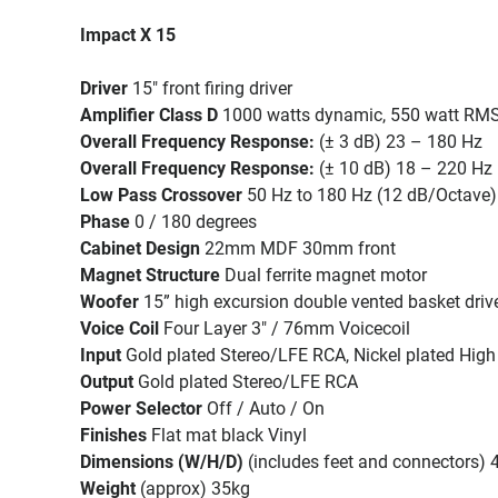
Impact X 15
Driver
15″ front firing driver
Amplifier Class D
1000 watts dynamic, 550 watt RM
Overall Frequency Response:
(± 3 dB) 23 – 180 Hz
Overall Frequency Response:
(± 10 dB) 18 – 220 Hz
Low Pass Crossover
50 Hz to 180 Hz (12 dB/Octave)
Phase
0 / 180 degrees
Cabinet Design
22mm MDF 30mm front
Magnet Structure
Dual ferrite magnet motor
Woofer
15” high excursion double vented basket dr
Voice Coil
Four Layer 3″ / 76mm Voicecoil
Input
Gold plated Stereo/LFE RCA, Nickel plated High 
Output
Gold plated Stereo/LFE RCA
Power Selector
Off / Auto / On
Finishes
Flat mat black Vinyl
Dimensions (W/H/D)
(includes feet and connectors)
Weight
(approx) 35kg