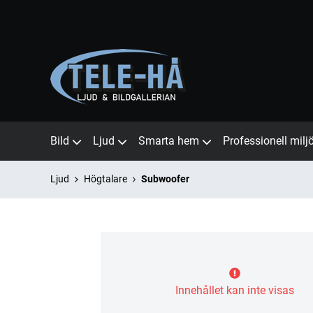
Bild
Ljud
Smarta hem
Professionell milj
Ljud
Högtalare
Subwoofer
Innehållet kan inte visas