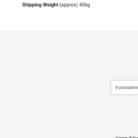
Shipping Weight
(approx) 40kg
E-postadre
Genom ifyllna