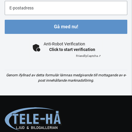
E-postadress
Gå med nu!
Anti-Robot Verification
Click to start verification
Friendly
Captcha ⇗
Genom ifyllnad av detta formulär lämnas medgivande till mottagande av e-
post innehållande marknadsföring.