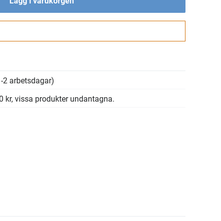
Lägg i varukorgen
Gå till kassan
-2 arbetsdagar)
00 kr, vissa produkter undantagna.