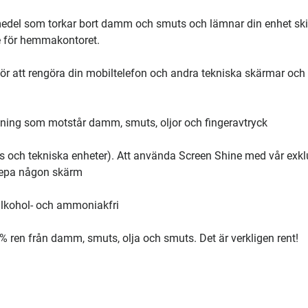
medel som torkar bort damm och smuts och lämnar din enhet sk
re för hemmakontoret.
för att rengöra din mobiltelefon och andra tekniska skärmar och
ning som motstår damm, smuts, oljor och fingeravtryck
es och tekniska enheter). Att använda Screen Shine med vår exkl
 repa någon skärm
; alkohol- och ammoniakfri
% ren från damm, smuts, olja och smuts. Det är verkligen rent!