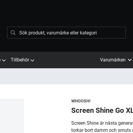
ö
Tillbehör
Varumärken
WHOOSH!
Screen Shine Go X
Screen Shine är nästa gener
torkar bort damm och smuts 