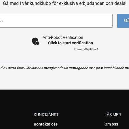
Gå med i vår kundklubb för exklusiva erbjudanden och deals!
Gå
ss
Anti-Robot Verification
Click to start verification
Friendly
Captcha ⇗
d av detta formulär lämnas medgivande till mottagande av e-post innehållande m
KUNDTJÄNST
LÄS MER
Kontakta oss
Om oss