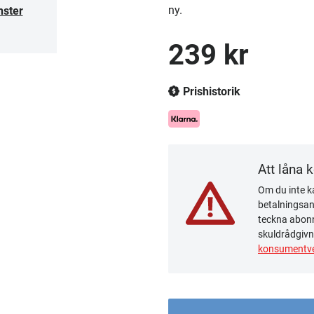
ny.
nster
239 kr
Prishistorik
Att låna 
Om du inte ka
betalningsanm
teckna abonn
skuldrådgivn
konsumentve