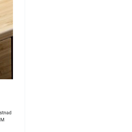
ostnad
iiM