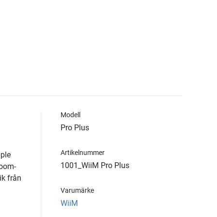
Modell
Pro Plus
Artikelnummer
pple
1001_WiiM Pro Plus
room-
ik från
Varumärke
WiiM