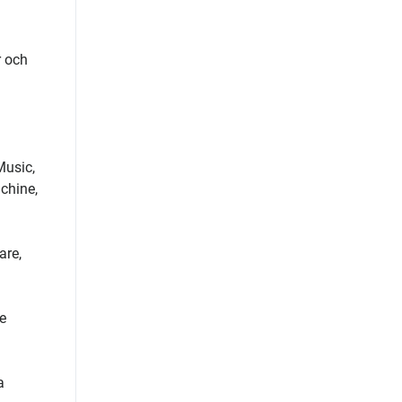
r och
Music,
chine,
are,
e
a