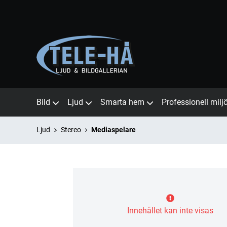
Bild
Ljud
Smarta hem
Professionell milj
Ljud
Stereo
Mediaspelare
Innehållet kan inte visas