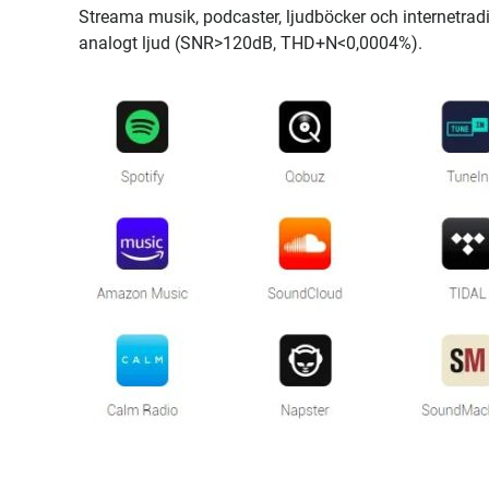
Streama musik, podcaster, ljudböcker och internetradi
analogt ljud (SNR>120dB, THD+N<0,0004%).