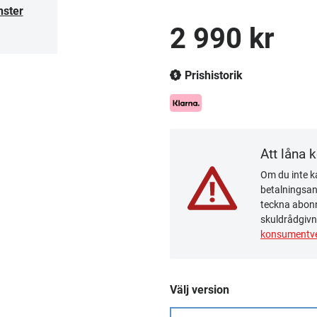
nster
2 990 kr
Prishistorik
Att låna 
Om du inte ka
betalningsanm
teckna abonn
skuldrådgivn
konsumentve
Välj version