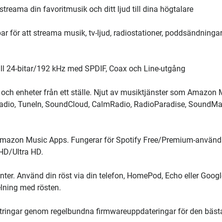
reama din favoritmusik och ditt ljud till dina högtalare
för att streama musik, tv-ljud, radiostationer, poddsändninga
ill 24-bitar/192 kHz med SPDIF, Coax och Line-utgång
och enheter från ett ställe. Njut av musiktjänster som Amazon 
tRadio, TuneIn, SoundCloud, CalmRadio, RadioParadise, SoundMa
r Amazon Music Apps. Fungerar för Spotify Free/Premium-använd
HD/Ultra HD.
nter. Använd din röst via din telefon, HomePod, Echo eller Googl
lning med rösten.
ättringar genom regelbundna firmwareuppdateringar för den bäst