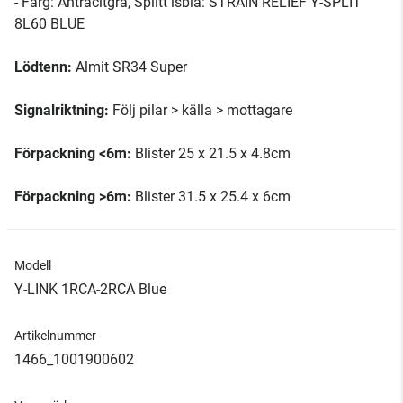
- Färg: Antracitgrå, Splitt isblå: STRAIN RELIEF Y-SPLIT
8L60 BLUE
Lödtenn:
Almit SR34 Super
Signalriktning:
Följ pilar > källa > mottagare
Förpackning <6m:
Blister 25 x 21.5 x 4.8cm
Förpackning >6m:
Blister 31.5 x 25.4 x 6cm
Modell
Y-LINK 1RCA-2RCA Blue
Artikelnummer
1466_1001900602