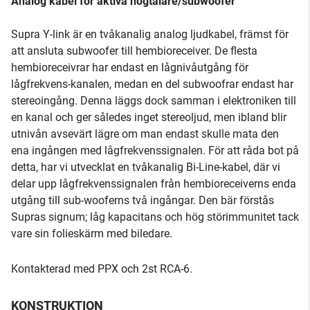
Analog kabel för aktiva högtalare/subwoofer
Supra Y-link är en tvåkanalig analog ljudkabel, främst för
att ansluta subwoofer till hembioreceiver. De flesta
hembioreceivrar har endast en lågnivåutgång för
lågfrekvens-kanalen, medan en del subwoofrar endast har
stereoingång. Denna läggs dock samman i elektroniken till
en kanal och ger således inget stereoljud, men ibland blir
utnivån avsevärt lägre om man endast skulle mata den
ena ingången med lågfrekvenssignalen. För att råda bot på
detta, har vi utvecklat en tvåkanalig Bi-Line-kabel, där vi
delar upp lågfrekvenssignalen från hembioreceiverns enda
utgång till sub-wooferns två ingångar. Den bär förstås
Supras signum; låg kapacitans och hög störimmunitet tack
vare sin folieskärm med biledare.
Kontakterad med PPX och 2st RCA-6.
KONSTRUKTION