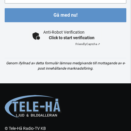
Gå med nu!
Anti-Robot Verification
Click to start verification
Friendly
Captcha ⇗
Genom ifyllnad av detta formulär lämnas medgivande till mottagande av e-
post innehållande marknadsföring.
© Tele-Hå Radio-TV KB