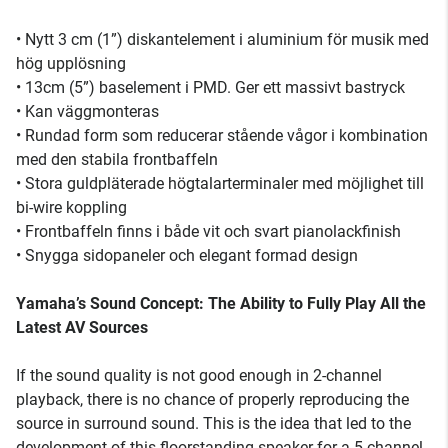
• Nytt 3 cm (1”) diskantelement i aluminium för musik med
hög upplösning
• 13cm (5”) baselement i PMD. Ger ett massivt bastryck
• Kan väggmonteras
• Rundad form som reducerar stående vågor i kombination
med den stabila frontbaffeln
• Stora guldpläterade högtalarterminaler med möjlighet till
bi-wire koppling
• Frontbaffeln finns i både vit och svart pianolackfinish
• Snygga sidopaneler och elegant formad design
Yamaha’s Sound Concept: The Ability to Fully Play All the
Latest AV Sources
If the sound quality is not good enough in 2-channel
playback, there is no chance of properly reproducing the
source in surround sound. This is the idea that led to the
development of this floorstanding speaker for a 5-channel