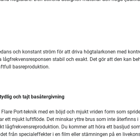
dans och konstant ström för att driva högtalarkonen med kontro
a lågfrekvensresponsen stabil och exakt. Det gör att den kan be
ftfull basreproduktion.
tydlig och tajt basåtergivning
lare Port-teknik med en böjd och mjukt vriden form som spride
r ett mjukt luftflöde. Det minskar yttre brus som inte återfinns i
xakt lågfrekvensreproduktion. Du kommer att höra ett basljud som
ljudet från specialeffekter i en film eller stämningen på en livekons