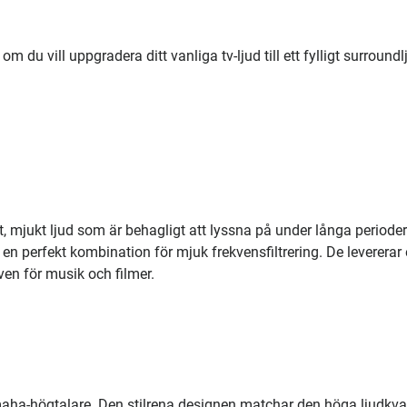
du vill uppgradera ditt vanliga tv-ljud till ett fylligt surroundl
rt, mjukt ljud som är behagligt att lyssna på under långa perioder
perfekt kombination för mjuk frekvensfiltrering. De levererar 
 även för musik och filmer.
amaha-högtalare. Den stilrena designen matchar den höga ljudkva