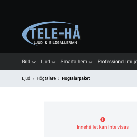
Bild
Ljud
Smarta hem
Professionell milj
Ljud
Högtalare
Högtalarpaket
Innehållet kan inte visas