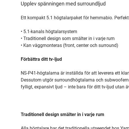
Upplev spänningen med surroundljud
Ett kompakt 5.1 högtalarpaket för hemmabio. Perfekt om 
• 5.1-kanals högtalarsystem
• Traditionell design som smälter in i varje rum
• Kan väggmonteras (front, center och surround)
Förbättra ditt tv-ljud
NS-P41-högtalarna är inställda för att leverera ett kla
Dessutom utgör surroundhögtalarna och subwoofern en 
fylligt, expansivt ljud – inte bara för ditt tv-ljud utan
Traditionell design smälter in i varje rum
Alla högtalare har det traditionella utseendet hos Y