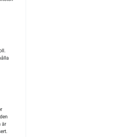
ll.
hålla
r
 den
 är
ert.