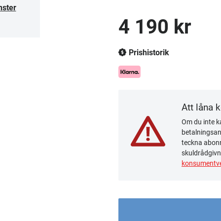
nster
4 190 kr
Prishistorik
Att låna 
Om du inte ka
betalningsanm
teckna abonn
skuldrådgivn
konsumentve