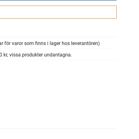
Gå till kassan
r för varor som finns i lager hos leverantören)
00 kr, vissa produkter undantagna.