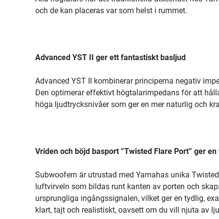
och de kan placeras var som helst i rummet.
Advanced YST II ger ett fantastiskt basljud
Advanced YST II kombinerar principerna negativ impe
Den optimerar effektivt högtalarimpedans för att håll
höga ljudtrycksnivåer som ger en mer naturlig och kra
Vriden och böjd basport ”Twisted Flare Port” ger en 
Subwoofern är utrustad med Yamahas unika Twisted F
luftvirveln som bildas runt kanten av porten och skapa
ursprungliga ingångssignalen, vilket ger en tydlig, e
klart, tajt och realistiskt, oavsett om du vill njuta av 