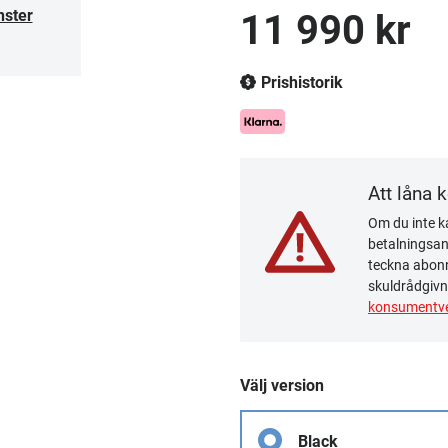
nster
11 990 kr
Prishistorik
Att låna 
Om du inte ka
betalningsanm
teckna abonn
skuldrådgivn
konsumentve
Välj version
Black