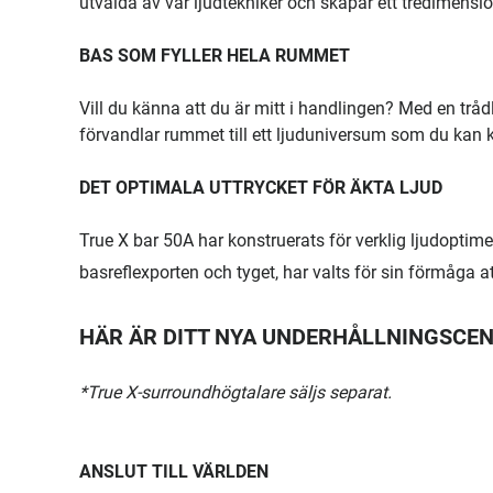
utvalda av vår ljudtekniker och skapar ett tredimensione
BAS SOM FYLLER HELA RUMMET
Vill du känna att du är mitt i handlingen? Med en trå
förvandlar rummet till ett ljuduniversum som du kan 
DET OPTIMALA UTTRYCKET FÖR ÄKTA LJUD
True X bar 50A har konstruerats för verklig ljudoptime
basreflexporten och tyget, har valts för sin förmåga at
HÄR ÄR DITT NYA UNDERHÅLLNINGSCE
*True X-surroundhögtalare säljs separat.
ANSLUT TILL VÄRLDEN