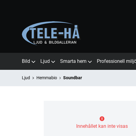
Bild
Ljud
Smarta hem
Professionell milj
Ljud
Hemmabio
Soundbar
Innehållet kan inte visas