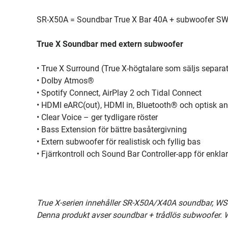
SR-X50A = Soundbar True X Bar 40A + subwoofer S
True X Soundbar med extern subwoofer
• True X Surround (True X-högtalare som säljs separat
• Dolby Atmos®
• Spotify Connect, AirPlay 2 och Tidal Connect
• HDMI eARC(out), HDMI in, Bluetooth® och optisk an
• Clear Voice – ger tydligare röster
• Bass Extension för bättre basåtergivning
• Extern subwoofer för realistisk och fyllig bas
• Fjärrkontroll och Sound Bar Controller-app för enkla
True X-serien innehåller SR-X50A/X40A soundbar, WS
Denna produkt avser soundbar + trådlös subwoofer. W