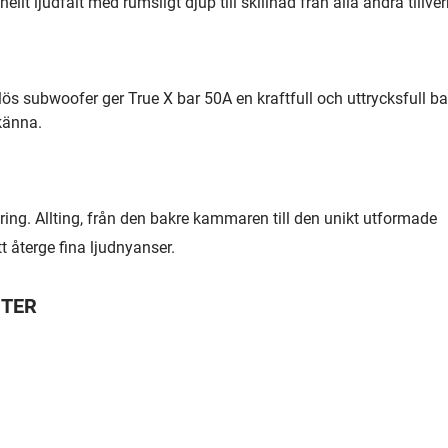
llt ljudfält med rumsligt djup till skillnad från alla andra tillver
dlös subwoofer ger True X bar 50A en kraftfull och uttrycksfull 
känna.
ring. Allting, från den bakre kammaren till den unikt utformade
t återge fina ljudnyanser.
NTER