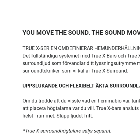
YOU MOVE THE SOUND. THE SOUND MOV
TRUE X-SERIEN OMDEFINIERAR HEMUNDERHÅLLNI
Det fullständiga systemet med True X Bars och True X-hö
surroundljud som förvandlar ditt lyssningsutrymme m
surroundtekniken som vi kallar True X Surround.
UPPSLUKANDE OCH FLEXIBELT ÄKTA SURROUNDL
Om du trodde att du visste vad en hemmabio var, tänk 
att placera högtalarna var du vill. True X-bars anslut
helst i rummet. Släpp ljudet fritt.
*True X-surroundhögtalare säljs separat.