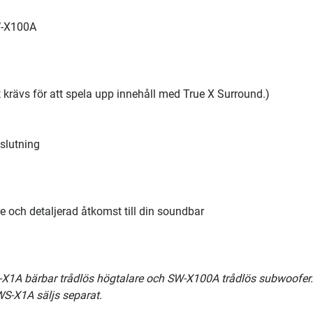
W-X100A
 krävs för att spela upp innehåll med True X Surround.)
slutning
re och detaljerad åtkomst till din soundbar
-X1A bärbar trådlös högtalare och SW-X100A trådlös subwoofer.
S-X1A säljs separat.