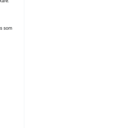
kare.
bas som