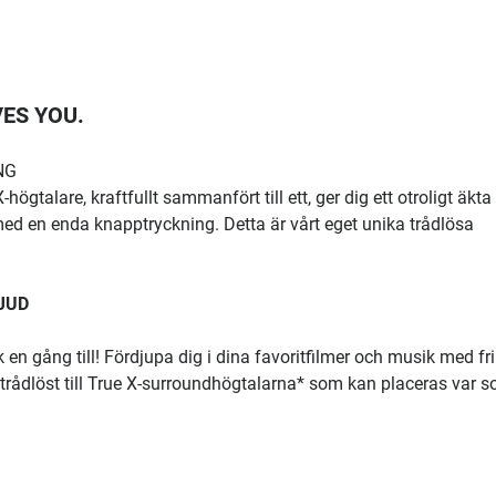
ES YOU.
NG
gtalare, kraftfullt sammanfört till ett, ger dig ett otroligt äkta
ed en enda knapptryckning. Detta är vårt eget unika trådlösa
JUD
en gång till! Fördjupa dig i dina favoritfilmer och musik med fr
s trådlöst till True X-surroundhögtalarna* som kan placeras var 