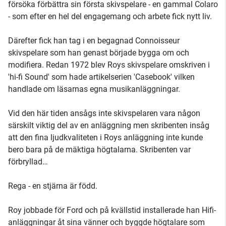
försöka förbättra sin första skivspelare - en gammal Colaro
- som efter en hel del engagemang och arbete fick nytt liv.
Därefter fick han tag i en begagnad Connoisseur
skivspelare som han genast började bygga om och
modifiera. Redan 1972 blev Roys skivspelare omskriven i
'hi-fi Sound' som hade artikelserien 'Casebook' vilken
handlade om läsarnas egna musikanläggningar.
Vid den här tiden ansågs inte skivspelaren vara någon
särskilt viktig del av en anläggning men skribenten insåg
att den fina ljudkvaliteten i Roys anläggning inte kunde
bero bara på de mäktiga högtalarna. Skribenten var
förbryllad…
Rega - en stjärna är född.
Roy jobbade för Ford och på kvällstid installerade han Hifi-
anläggningar åt sina vänner och byggde högtalare som