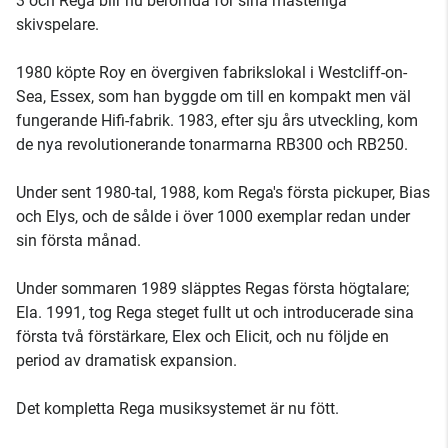
3 och Rega blir nu berömda för sina mästerliga
skivspelare.
1980 köpte Roy en övergiven fabrikslokal i Westcliff-on-
Sea, Essex, som han byggde om till en kompakt men väl
fungerande Hifi-fabrik. 1983, efter sju års utveckling, kom
de nya revolutionerande tonarmarna RB300 och RB250.
Under sent 1980-tal, 1988, kom Rega's första pickuper, Bias
och Elys, och de sålde i över 1000 exemplar redan under
sin första månad.
Under sommaren 1989 släpptes Regas första högtalare;
Ela. 1991, tog Rega steget fullt ut och introducerade sina
första två förstärkare, Elex och Elicit, och nu följde en
period av dramatisk expansion.
Det kompletta Rega musiksystemet är nu fött.