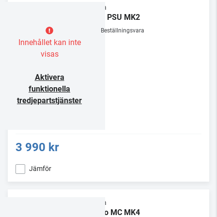
Rega
Neo PSU MK2
Beställningsvara
Innehållet kan inte
visas
Aktivera
funktionella
tredjepartstjänster
3 990 kr
Jämför
Rega
Fono MC MK4