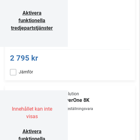
Aktivera
funktionella
tredjepartstjänster
2 795 kr
Jämför
R_volution
PlayerOne 8K
Innehållet kan inte
Beställningsvara
visas
Aktivera
funktionella