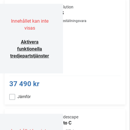
R_volution
NAS
Innehållet kan inte
Beställningsvara
visas
Aktivera
funktionella
tredjepartstjänster
37 490 kr
Jämför
Kaleidescape
Strato C