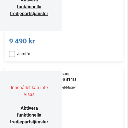
funktionella
tredjepartstjänster
9 490 kr
Jämför
Samsung
HW-S811D
Innehållet kan inte
Webblager
visas
Aktivera
funktionella
tredjepartstjänster