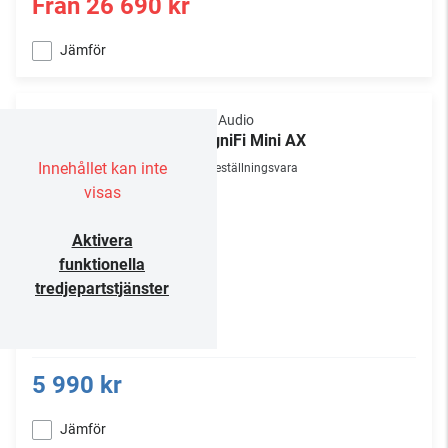
Från
26 690 kr
Jämför
Polk Audio
MagniFi Mini AX
Innehållet kan inte
Beställningsvara
visas
Aktivera
funktionella
tredjepartstjänster
5 990 kr
Jämför