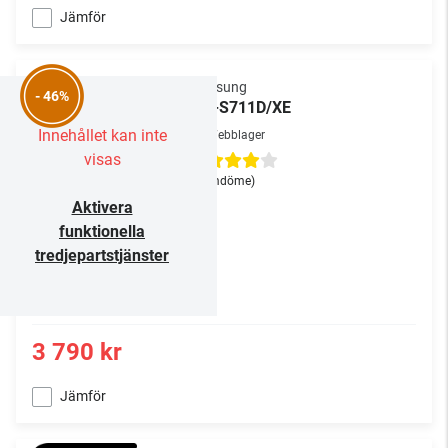
Jämför
Samsung
- 46%
HW-S711D/XE
Innehållet kan inte
Webblager
visas
(1
omdöme
)
Aktivera
funktionella
tredjepartstjänster
3 790 kr
Jämför