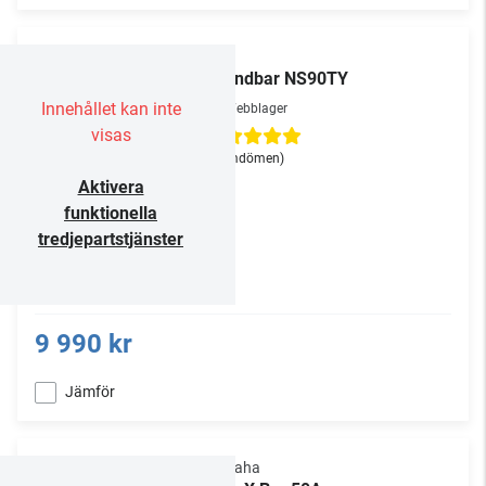
LG
Soundbar NS90TY
Innehållet kan inte
Webblager
visas
(2
omdömen
)
Aktivera
funktionella
tredjepartstjänster
9 990 kr
Jämför
Yamaha