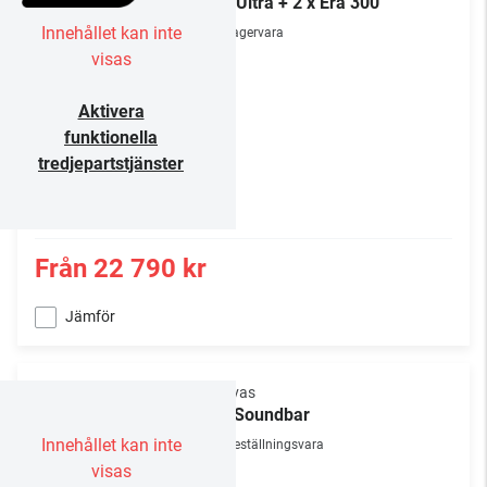
Arc Ultra + 2 x Era 300
Innehållet kan inte
Lagervara
visas
Aktivera
funktionella
tredjepartstjänster
Från
22 790 kr
Jämför
Canvas
75" Soundbar
Innehållet kan inte
Beställningsvara
visas