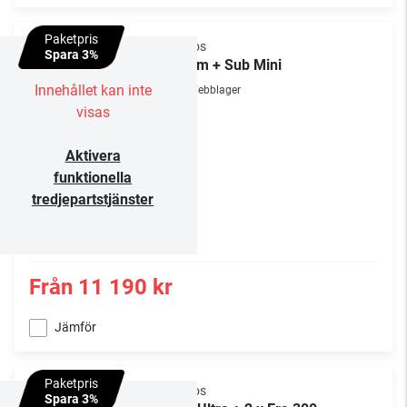
Paketpris
Sonos
Spara 3%
Beam + Sub Mini
Innehållet kan inte
Webblager
visas
Aktivera
funktionella
tredjepartstjänster
Från
11 190 kr
Jämför
Paketpris
Sonos
Spara 3%