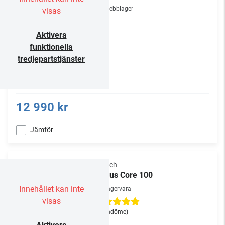
Webblager
visas
Aktivera
funktionella
tredjepartstjänster
12 990 kr
Jämför
Klipsch
Flexus Core 100
Innehållet kan inte
Lagervara
visas
(1
omdöme
)