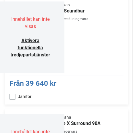
Canvas
77" Soundbar
Innehållet kan inte
Beställningsvara
visas
Aktivera
funktionella
tredjepartstjänster
Från
39 640 kr
Jämför
Yamaha
True X Surround 90A
Innehållet kan inte
Lagervara