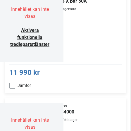
True X Bar 50A
Innehållet kan inte
Lagervara
visas
Aktivera
funktionella
tredjepartstjänster
11 990 kr
Jämför
Philips
TAB4000
Innehållet kan inte
Webblager
visas