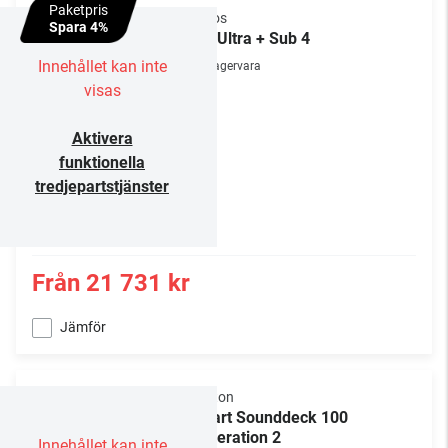
Paketpris
Sonos
Spara 4%
Arc Ultra + Sub 4
Innehållet kan inte
Lagervara
visas
Aktivera
funktionella
tredjepartstjänster
Från
21 731 kr
Jämför
Canton
Smart Sounddeck 100
Generation 2
Innehållet kan inte