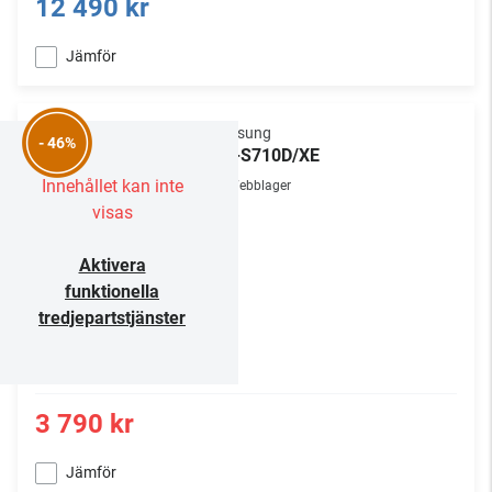
12 490 kr
Jämför
Samsung
- 46%
HW-S710D/XE
Innehållet kan inte
Webblager
visas
Aktivera
funktionella
tredjepartstjänster
3 790 kr
Jämför