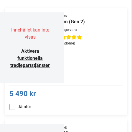
Sonos
Beam (Gen 2)
Innehållet kan inte
Lagervara
visas
(1
omdöme
)
Aktivera
funktionella
tredjepartstjänster
5 490 kr
Jämför
Sonos