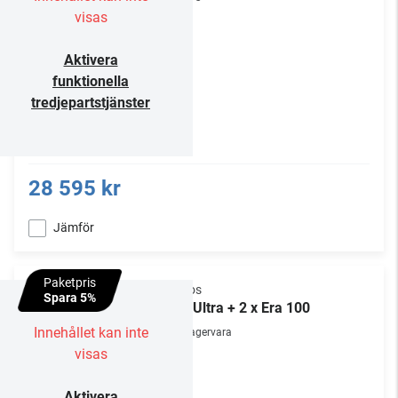
visas
Aktivera
funktionella
tredjepartstjänster
28 595 kr
Jämför
Paketpris
Sonos
Spara 5%
Arc Ultra + 2 x Era 100
Innehållet kan inte
Lagervara
visas
Aktivera