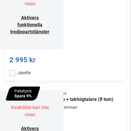
visas
Aktivera
funktionella
tredjepartstjänster
2 995 kr
Jämför
Paketpris
Sonos
Spara 9%
Amp + takhögtalare (8 tum)
Innehållet kan inte
Webblager
visas
Aktivera