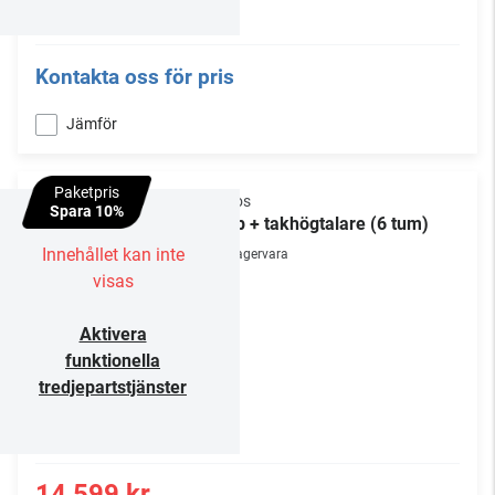
Kontakta oss för pris
Jämför
Paketpris
Sonos
Spara 10%
Amp + takhögtalare (6 tum)
Innehållet kan inte
Lagervara
visas
Aktivera
funktionella
tredjepartstjänster
14 599 kr