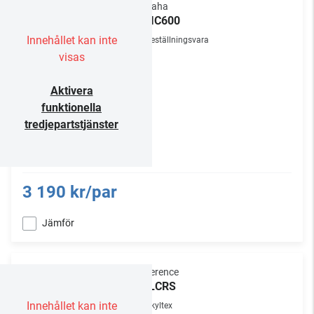
Yamaha
NS-IC600
Innehållet kan inte
Beställningsvara
visas
Aktivera
funktionella
tredjepartstjänster
3 190 kr/par
Jämför
Preference
K-6LCRS
Innehållet kan inte
Skyltex