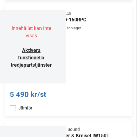
Klipsch
PRO-160RPC
Innehållet kan inte
Webblager
visas
Aktivera
funktionella
tredjepartstjänster
5 490 kr/st
Jämför
M&K Sound
Miller & Kreisel IW150T