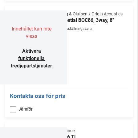
Bang & Olufsen x Origin Acoustics
Celestial BOC86, 3way, 8"
Innehållet kan inte
Beställningsvara
visas
Aktivera
funktionella
tredjepartstjänster
Kontakta oss för pris
Jämför
Sonance
BPS6 TL