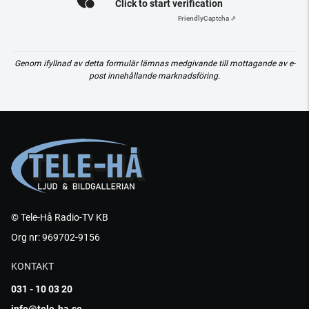
Click to start verification
Friendly
Captcha ⇗
Genom ifyllnad av detta formulär lämnas medgivande till mottagande av e-
post innehållande marknadsföring.
© Tele-Hå Radio-TV KB
Org nr: 969702-9156
KONTAKT
031 - 10 03 20