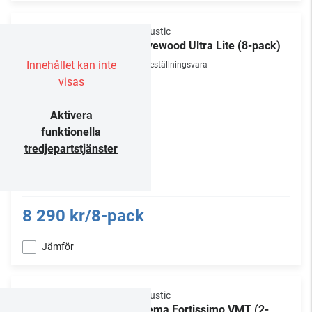
Vicoustic
Wavewood Ultra Lite (8-pack)
Innehållet kan inte
Beställningsvara
visas
Aktivera
funktionella
tredjepartstjänster
8 290 kr/8-pack
Jämför
Vicoustic
Cinema Fortissimo VMT (2-