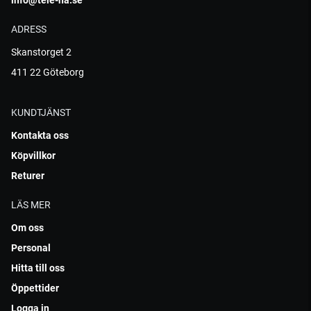
info@tele-ha.se
ADRESS
Skanstorget 2
411 22 Göteborg
KUNDTJÄNST
Kontakta oss
Köpvillkor
Returer
LÄS MER
Om oss
Personal
Hitta till oss
Öppettider
Logga in