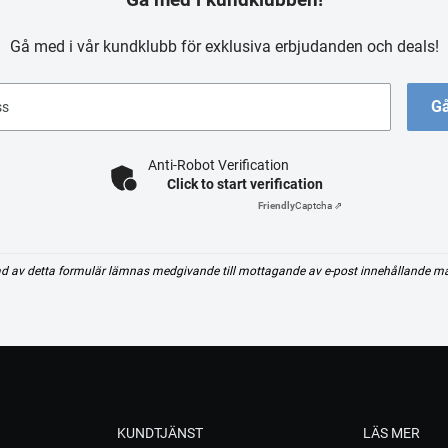
Gå med i vår kundklubb för exklusiva erbjudanden och deals!
Gå
ss
Anti-Robot Verification
Click to start verification
Friendly
Captcha ⇗
d av detta formulär lämnas medgivande till mottagande av e-post innehållande m
KUNDTJÄNST
LÄS MER