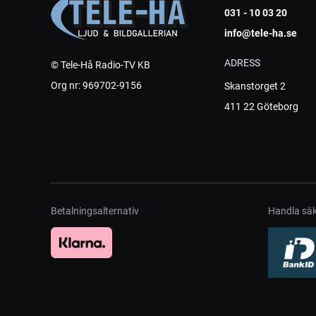
031 - 10 03 20
info@tele-ha.se
ADRESS
© Tele-Hå Radio-TV KB
Org nr: 969702-9156
Skanstorget 2
411 22 Göteborg
Betalningsalternativ
Handla säk