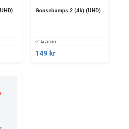
 (UHD)
Goosebumps 2 (4k) (UHD)
Lagervara
149 kr
e
r