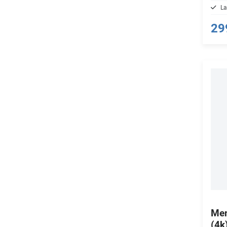
La
29
Men
(4k