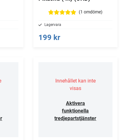
(1
omdöme
)
Lagervara
199 kr
e
Innehållet kan inte
visas
Aktivera
funktionella
r
tredjepartstjänster