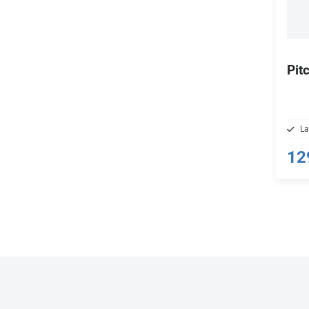
Pit
La
12