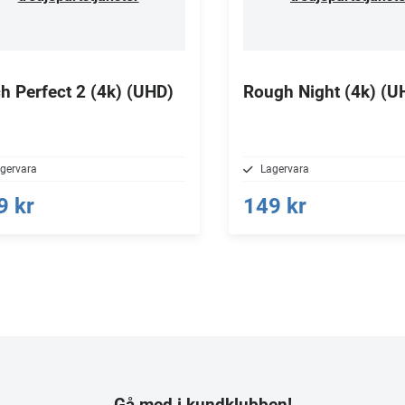
ch Perfect 2 (4k) (UHD)
Rough Night (4k) (U
gervara
Lagervara
9 kr
149 kr
Gå med i kundklubben!