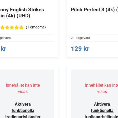
nny English Strikes
Pitch Perfect 3 (4k)
in (4k) (UHD)
(1
omdöme
)
gervara
Lagervara
 kr
129 kr
Innehållet kan inte
Innehållet kan int
visas
visas
Aktivera
Aktivera
funktionella
funktionella
tredjepartstjänster
tredjepartstjänste