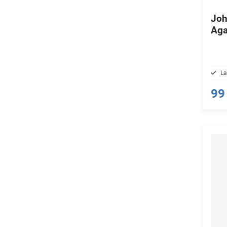
Joh
Aga
La
99