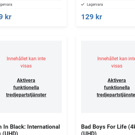
gervara
Lagervara
9 kr
129 kr
Innehållet kan inte
Innehållet kan int
visas
visas
Aktivera
Aktivera
funktionella
funktionella
tredjepartstjänster
tredjepartstjänste
 In Black: International
Bad Boys For Life (4
) (UHD)
(UHD)