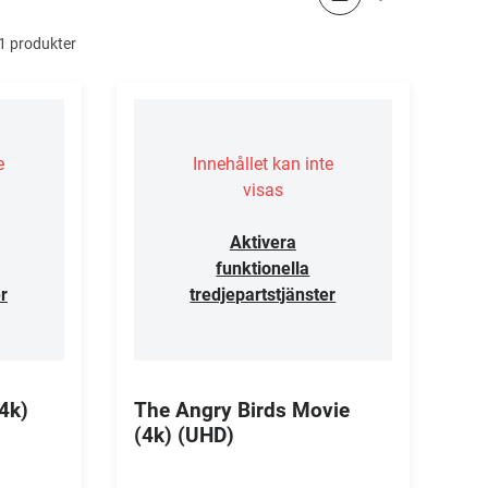
11 produkter
e
Innehållet kan inte
visas
Aktivera
funktionella
r
tredjepartstjänster
4k)
The Angry Birds Movie
(4k) (UHD)