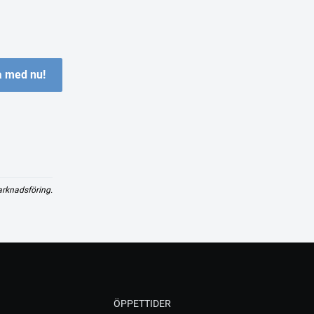
 med nu!
arknadsföring.
ÖPPETTIDER