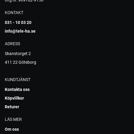
Org nr: 969702-9156
KONTAKT
031 - 10 03 20
info@tele-ha.se
ADRESS
Skanstorget 2
411 22 Göteborg
KUNDTJÄNST
Kontakta oss
Köpvillkor
Returer
LÄS MER
Om oss