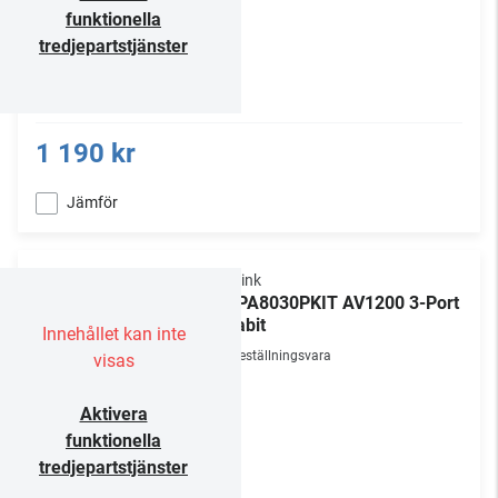
funktionella
tredjepartstjänster
1 190 kr
Jämför
TP-Link
TL-PA8030PKIT AV1200 3-Port
Gigabit
Innehållet kan inte
Beställningsvara
visas
Aktivera
funktionella
tredjepartstjänster