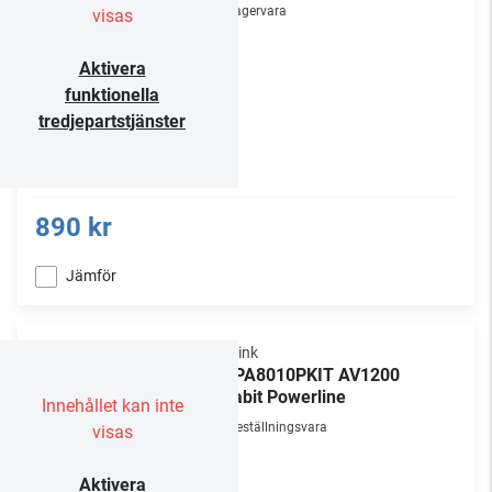
Lagervara
visas
Aktivera
funktionella
tredjepartstjänster
890 kr
Jämför
TP-Link
TL-PA8010PKIT AV1200
Gigabit Powerline
Innehållet kan inte
Beställningsvara
visas
Aktivera