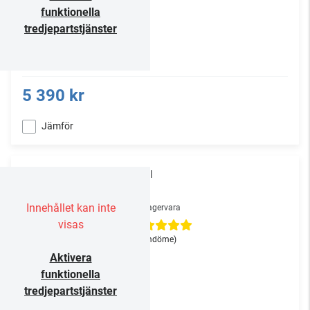
funktionella
tredjepartstjänster
5 390 kr
Jämför
Rotel
T11
Innehållet kan inte
Lagervara
visas
(1
omdöme
)
Aktivera
funktionella
tredjepartstjänster