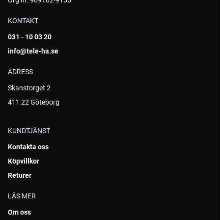
Org nr: 969702-9156
KONTAKT
031 - 10 03 20
info@tele-ha.se
ADRESS
Skanstorget 2
411 22 Göteborg
KUNDTJÄNST
Kontakta oss
Köpvillkor
Returer
LÄS MER
Om oss