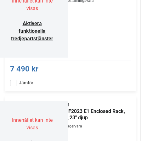
Innehållet kan inte
Beställningsvara
visas
Aktivera
funktionella
tredjepartstjänster
7 490 kr
Jämför
Chief
NE1F2023 E1 Enclosed Rack,
20U,23" djup
Innehållet kan inte
Lagervara
visas