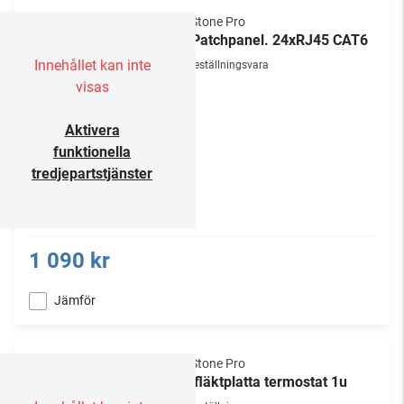
NorStone Pro
1U Patchpanel. 24xRJ45 CAT6
Innehållet kan inte
Beställningsvara
visas
Aktivera
funktionella
tredjepartstjänster
1 090 kr
Jämför
NorStone Pro
19" fläktplatta termostat 1u