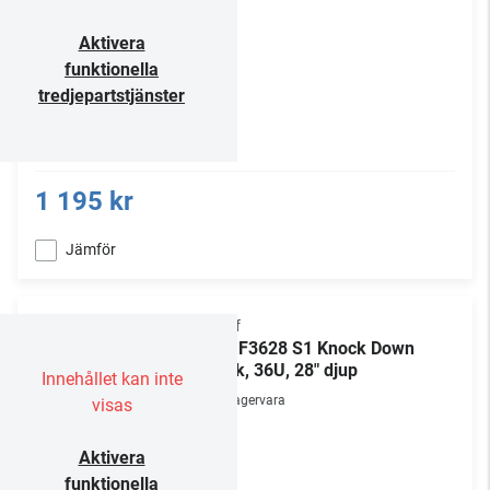
Aktivera
funktionella
tredjepartstjänster
1 195 kr
Jämför
Chief
NS1F3628 S1 Knock Down
Rack, 36U, 28" djup
Innehållet kan inte
Lagervara
visas
Aktivera
funktionella