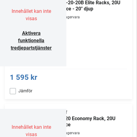
ERK-20-20B Elite Racks, 20U
Space - 20" djup
Innehållet kan inte
Lagervara
visas
Aktivera
funktionella
tredjepartstjänster
1 595 kr
Jämför
Chief
ER-20 Economy Rack, 20U
space
Innehållet kan inte
Lagervara
visas