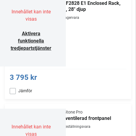
NE1F2828 E1 Enclosed Rack,
28U, 28" djup
Innehållet kan inte
Lagervara
visas
Aktivera
funktionella
tredjepartstjänster
3 795 kr
Jämför
NorStone Pro
19" ventilerad frontpanel
Innehållet kan inte
Beställningsvara
visas