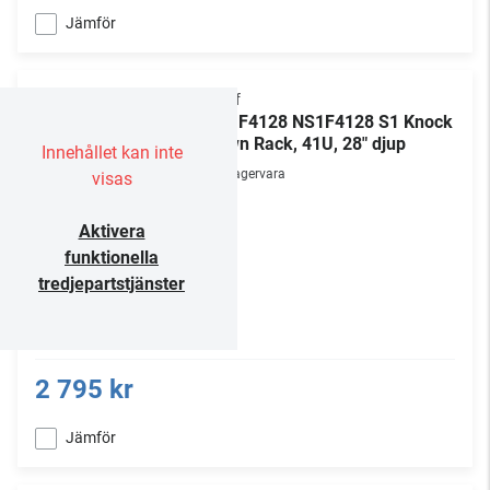
Jämför
Chief
NS1F4128 NS1F4128 S1 Knock
Down Rack, 41U, 28" djup
Innehållet kan inte
Lagervara
visas
Aktivera
funktionella
tredjepartstjänster
2 795 kr
Jämför