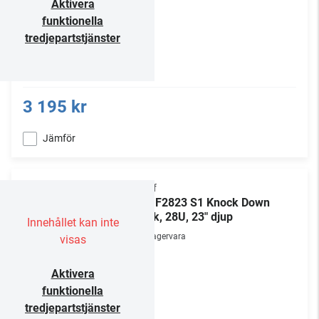
Aktivera
funktionella
tredjepartstjänster
3 195 kr
Jämför
Chief
NS1F2823 S1 Knock Down
Rack, 28U, 23" djup
Innehållet kan inte
Lagervara
visas
Aktivera
funktionella
tredjepartstjänster