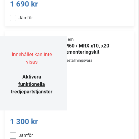
1 690 kr
Jämför
Anthem
AVM60 / MRX x10, x20
rackmonteringskit
Innehållet kan inte
Beställningsvara
visas
Aktivera
funktionella
tredjepartstjänster
1 300 kr
Jämför