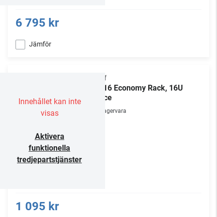
6 795 kr
Jämför
Chief
ER-16 Economy Rack, 16U
space
Innehållet kan inte
Lagervara
visas
Aktivera
funktionella
tredjepartstjänster
1 095 kr