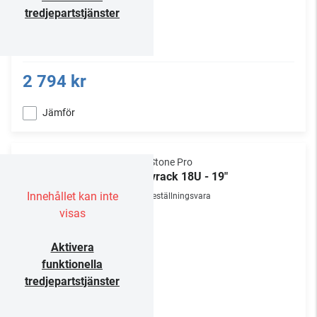
tredjepartstjänster
2 794 kr
Jämför
NorStone Pro
Golvrack 18U - 19"
Innehållet kan inte
Beställningsvara
visas
Aktivera
funktionella
tredjepartstjänster