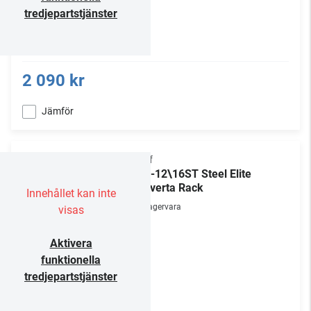
tredjepartstjänster
2 090 kr
Jämför
Chief
ECR-12\16ST Steel Elite
Converta Rack
Innehållet kan inte
Lagervara
visas
Aktivera
funktionella
tredjepartstjänster