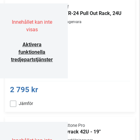
Chief
POTR-24 Pull Out Rack, 24U
Innehållet kan inte
Lagervara
visas
Aktivera
funktionella
tredjepartstjänster
2 795 kr
Jämför
NorStone Pro
Golvrack 42U - 19"