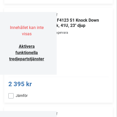
Chief
NS1F4123 S1 Knock Down
Rack, 41U, 23" djup
Innehållet kan inte
Lagervara
visas
Aktivera
funktionella
tredjepartstjänster
2 395 kr
Jämför
Chief