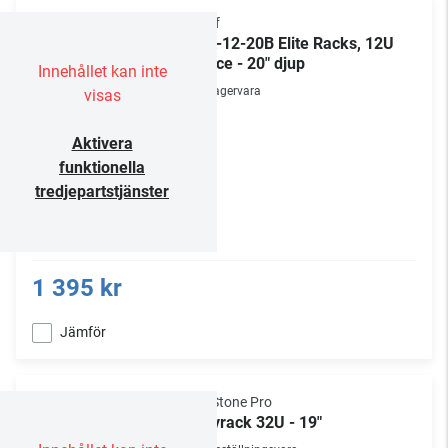
Chief
ERK-12-20B Elite Racks, 12U
Space - 20" djup
Innehållet kan inte
Lagervara
visas
Aktivera
funktionella
tredjepartstjänster
1 395 kr
Jämför
NorStone Pro
Golvrack 32U - 19"