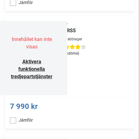
Jämför
Sony
SA-RS5
Innehållet kan inte
Webblager
visas
(1
omdöme
)
Aktivera
funktionella
tredjepartstjänster
7 990 kr
Jämför