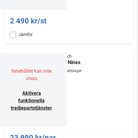
2 490 kr/st
Jämför
Klipsch
The Nines
Innehållet kan inte
Webblager
visas
Aktivera
funktionella
tredjepartstjänster
23 990 kr/par