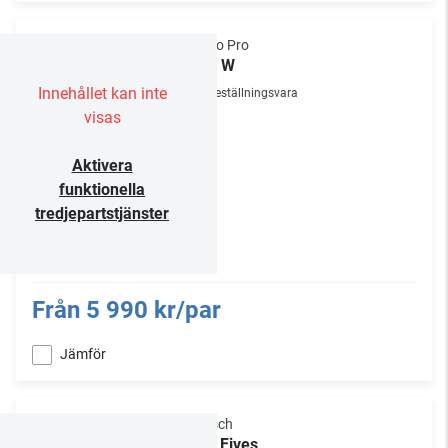
Audio Pro
A28 W
Innehållet kan inte
Beställningsvara
visas
Aktivera
funktionella
tredjepartstjänster
Från
5 990 kr/par
Jämför
Klipsch
The Fives