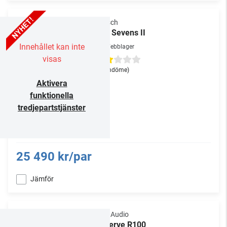
Klipsch
The Sevens II
Innehållet kan inte
Webblager
visas
(1
omdöme
)
Aktivera
funktionella
tredjepartstjänster
25 490 kr/par
Jämför
Polk Audio
Reserve R100