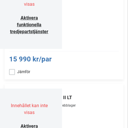
visas
Aktivera
funktionella
tredjepartstjänster
15 990 kr/par
Jämför
KEF
LSX II LT
Innehållet kan inte
Webblager
visas
Aktivera