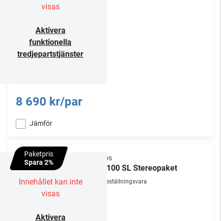
visas
Aktivera
funktionella
tredjepartstjänster
8 690 kr/par
Jämför
Paketpris
Sonos
Spara 2%
Era 100 SL Stereopaket
Innehållet kan inte
Beställningsvara
visas
Aktivera